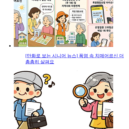
[만화로 보는 시니어 뉴스] 폭염 속 치매어르신 더
촘촘히 살펴요