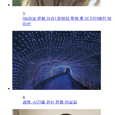
3.
[브라보 문화 이슈] 유방암 투병 후 더 단단해진 박
미선
4.
광명, 시간을 걷는 문화 마실길