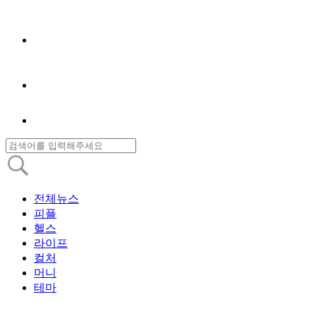
전체뉴스
피플
헬스
라이프
컬처
머니
테마