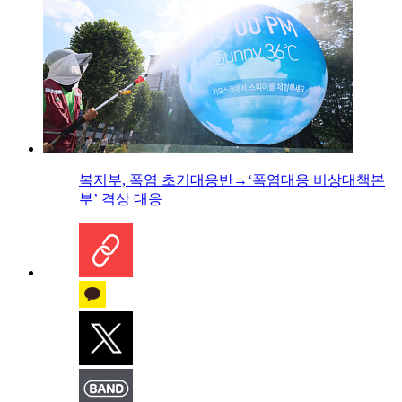
복지부, 폭염 초기대응반→‘폭염대응 비상대책본
부’ 격상 대응