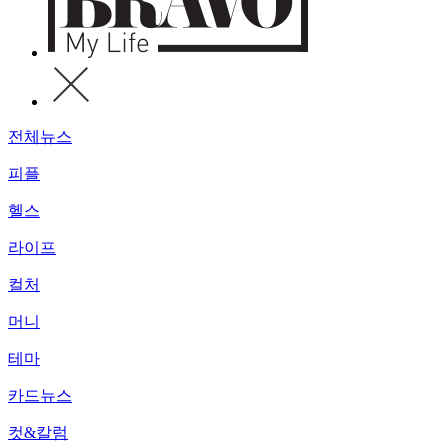
전체뉴스
피플
헬스
라이프
컬처
머니
테마
카드뉴스
컷&칼럼