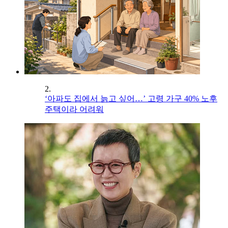
2.
‘아파도 집에서 늙고 싶어…’ 고령 가구 40% 노후
주택이라 어려워