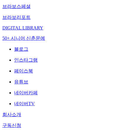
브라보스페셜
브라보리포트
DIGITAL LIBRARY
50+ 시니어 신춘문예
블로그
인스타그램
페이스북
유튜브
네이버카페
네이버TV
회사소개
구독신청