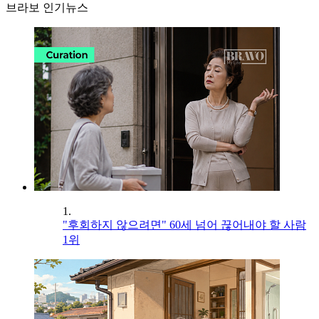
브라보 인기뉴스
1.
"후회하지 않으려면" 60세 넘어 끊어내야 할 사람
1위