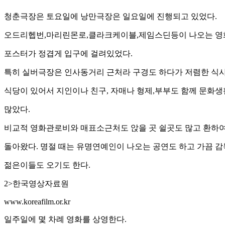
청춘극장은 토요일에 낭만극장은 일요일에 진행되고 있었다.
오드리헵번,마리린몬로,클라크케이블,제임스딘등이 나오는 영
포스터가 정겹게 입구에 걸려있었다.
특히 실버극장은 인사동거리 근처라 구경도 하다가 저렴한 식사
식당이 있어서 지인이나 친구, 자매나 형제,부부도 함께 문화생
많았다.
비교적 영화관로비와 매표소근처도 앉을 곳 쉴곳도 많고 환하여
돌아왔다. 명절 때는 유명연예인이 나오는 공연도 하고 가끔 
젊은이들도 오기도 한다.
2>한국영상자료원
www.koreafilm.or.kr
일주일에 몇 차례 영화를 상영한다.