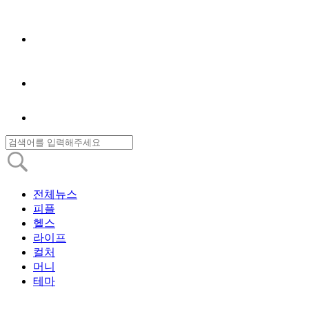
전체뉴스
피플
헬스
라이프
컬처
머니
테마