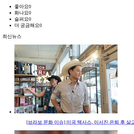
좋아요
0
화나요
0
슬퍼요
0
더 궁금해요
0
최신뉴스
[브라보 문화 이슈] 미국 텍사스, 이서진 은퇴 후 살