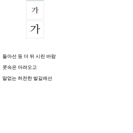
돌아선 등 더 뒤 시린 바람
콧속은 아려오고
말없는 허전한 발길에선