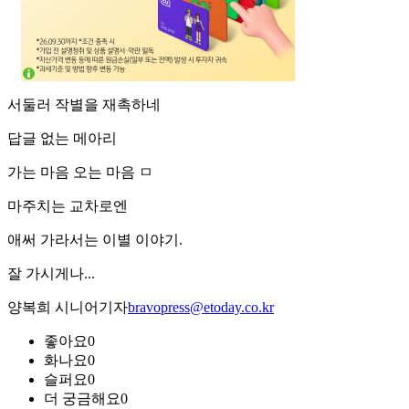
서둘러 작별을 재촉하네
답글 없는 메아리
가는 마음 오는 마음 ㅁ
마주치는 교차로엔
애써 가라서는 이별 이야기.
잘 가시게나...
양복희 시니어기자
bravopress@etoday.co.kr
좋아요
0
화나요
0
슬퍼요
0
더 궁금해요
0