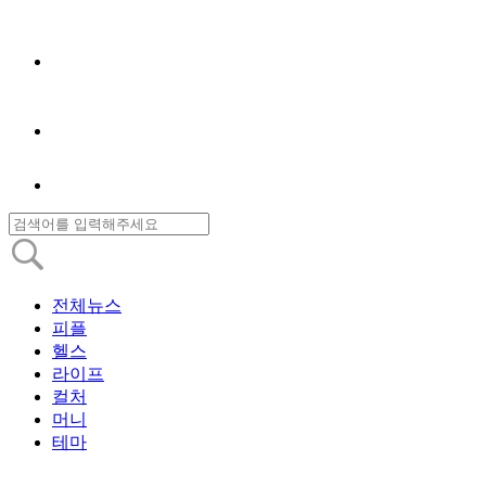
전체뉴스
피플
헬스
라이프
컬처
머니
테마