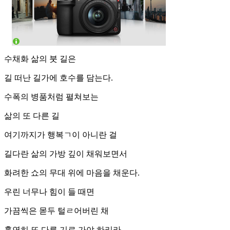
수채화 삶의 붓 길은
길 떠난 길가에 호수를 담는다.
수폭의 병품처럼 펼쳐보는
삶의 또 다른 길
여기까지가 행복ㄱ이 아니란 걸
길다란 삶의 가방 깊이 채워보면서
화려한 쇼의 무대 위에 마음을 채운다.
우린 너무나 힘이 들 때면
가끔씩은 몯두 털ㄹ어버린 채
홀연히 또 다른 기로 가야 하리라