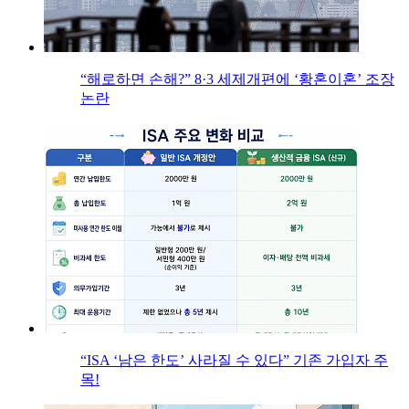
“해로하면 손해?” 8·3 세제개편에 ‘황혼이혼’ 조장
논란
“ISA ‘남은 한도’ 사라질 수 있다” 기존 가입자 주
목!