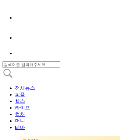
전체뉴스
피플
헬스
라이프
컬처
머니
테마