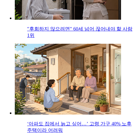
"후회하지 않으려면" 60세 넘어 끊어내야 할 사람
1위
‘아파도 집에서 늙고 싶어…’ 고령 가구 40% 노후
주택이라 어려워