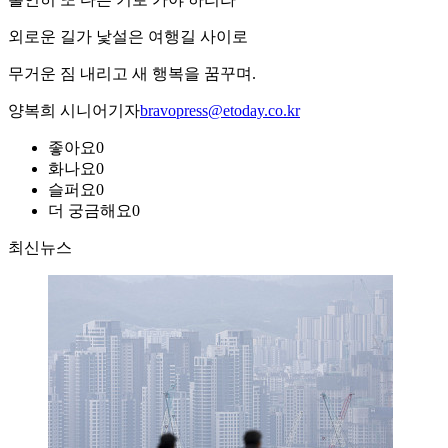
외로운 길가 낯설은 여행길 사이로
무거운 짐 내리고 새 행복을 꿈꾸며.
양복희 시니어기자
bravopress@etoday.co.kr
좋아요
0
화나요
0
슬퍼요
0
더 궁금해요
0
최신뉴스