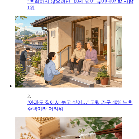
"후회하지 않으려면" 60세 넘어 끊어내야 할 사람
1위
2.
‘아파도 집에서 늙고 싶어…’ 고령 가구 40% 노후
주택이라 어려워