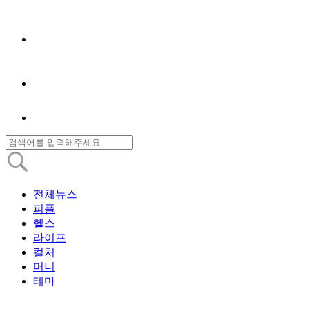
전체뉴스
피플
헬스
라이프
컬처
머니
테마