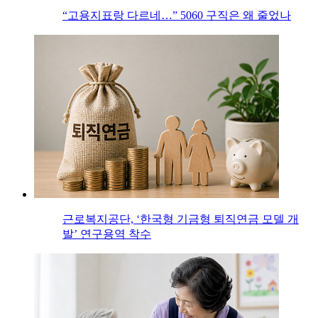
“고용지표랑 다르네…” 5060 구직은 왜 줄었나
근로복지공단, ‘한국형 기금형 퇴직연금 모델 개
발’ 연구용역 착수