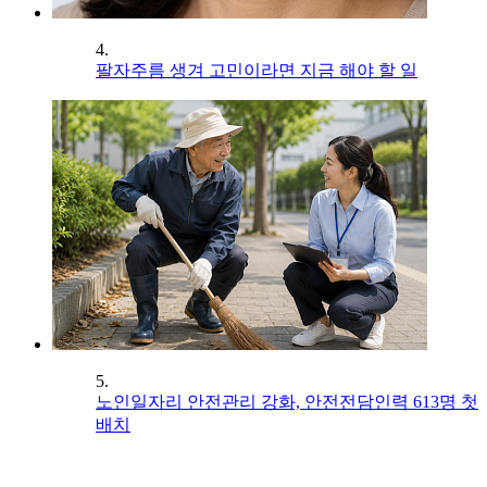
4.
팔자주름 생겨 고민이라면 지금 해야 할 일
5.
노인일자리 안전관리 강화, 안전전담인력 613명 첫
배치