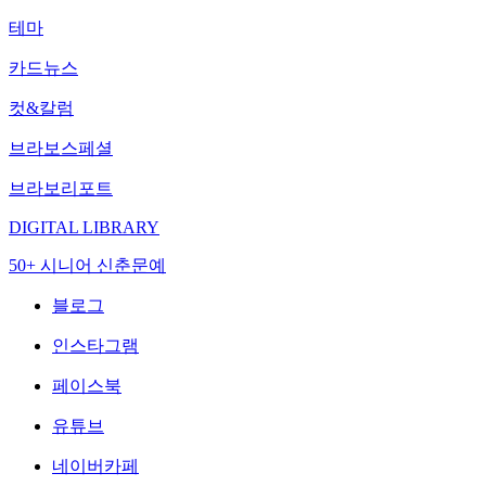
테마
카드뉴스
컷&칼럼
브라보스페셜
브라보리포트
DIGITAL LIBRARY
50+ 시니어 신춘문예
블로그
인스타그램
페이스북
유튜브
네이버카페