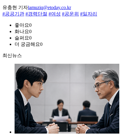
유충현 기자
lamuziq@etoday.co.kr
#공공기관
#경력단절
#여성
#공운위
#일자리
좋아요
0
화나요
0
슬퍼요
0
더 궁금해요
0
최신뉴스