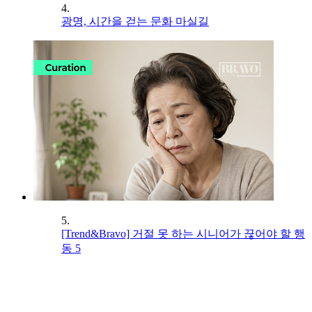
4.
광명, 시간을 걷는 문화 마실길
5.
[Trend&Bravo] 거절 못 하는 시니어가 끊어야 할 행
동 5