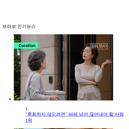
브라보 인기뉴스
1.
"후회하지 않으려면" 60세 넘어 끊어내야 할 사람
1위