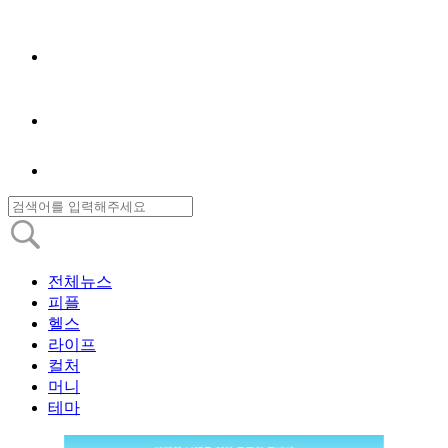
전체뉴스
피플
헬스
라이프
컬처
머니
테마