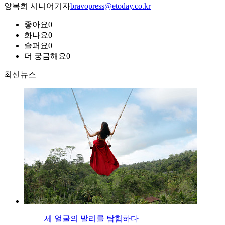
양복희 시니어기자
bravopress@etoday.co.kr
좋아요
0
화나요
0
슬퍼요
0
더 궁금해요
0
최신뉴스
세 얼굴의 발리를 탐험하다