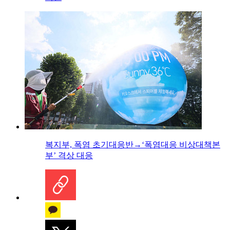
복지부, 폭염 초기대응반→‘폭염대응 비상대책본
부’ 격상 대응