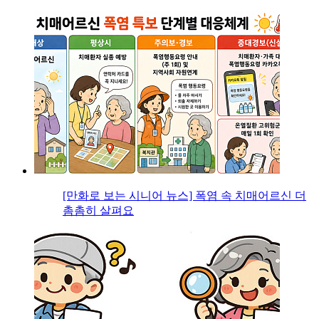
[만화로 보는 시니어 뉴스] 폭염 속 치매어르신 더
촘촘히 살펴요