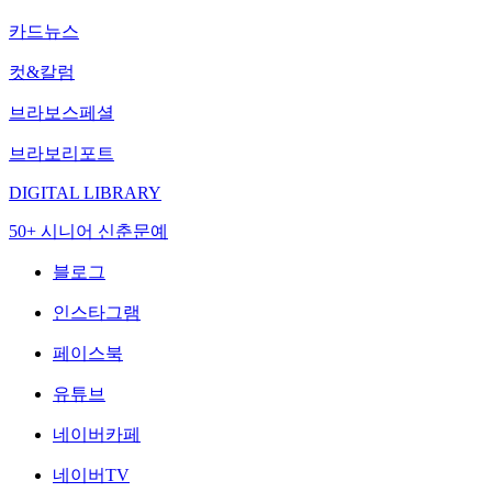
카드뉴스
컷&칼럼
브라보스페셜
브라보리포트
DIGITAL LIBRARY
50+ 시니어 신춘문예
블로그
인스타그램
페이스북
유튜브
네이버카페
네이버TV