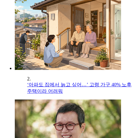
2.
‘아파도 집에서 늙고 싶어…’ 고령 가구 40% 노후
주택이라 어려워