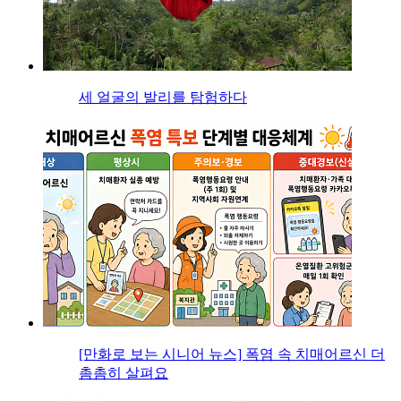
세 얼굴의 발리를 탐험하다
[만화로 보는 시니어 뉴스] 폭염 속 치매어르신 더
촘촘히 살펴요