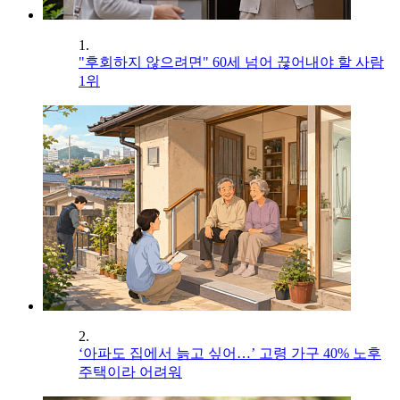
1.
"후회하지 않으려면" 60세 넘어 끊어내야 할 사람
1위
2.
‘아파도 집에서 늙고 싶어…’ 고령 가구 40% 노후
주택이라 어려워