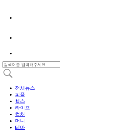
전체뉴스
피플
헬스
라이프
컬처
머니
테마