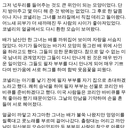
그저 넋두리를 들어주는 것도 큰 위안이 되는 모양이었다. 단
지 받아주고 몇 마디 해 준 것 밖에는 없었다. 그 후로 한 달쯤
이나 지나 코넬리는 그녀를 브라질에서 직접 데리고 돌아왔다.
어느새 피부가 더 새까매진 두 사람의 사이가 좋아져있었다.
코넬리의 얼굴에서도 다시 환한 모습이 보여왔다.
배가 남산만 한 그녀는 배를 까뒤집어 보이며 자랑을 서슴지
않았다. 아기가 들어있는 바가지 모양의 둥그런 배 위에 사인
을 하라고도 했다. 그들의 묘한 문화였다. 참으로 알 수 없는 미
국 남녀의 관계였지만 그들이 다시 만나게 된 것은 매우 반가
운 일이었다. 그들도 필자 부부를 다시 만나게 되어 매우 기쁘
다며 반가움에 서로 허그를 하며 함박 웃음꽃을 피웠다.
코넬리는 아기를 낳기 전에 필자 부부를 자기 집으로 초대하겠
노라고 했다. 쾌히 승낙을 하며 필자 부부는 선물로 코리안 바
비큐를 준비하겠다고 했다. 미국 사람들은 코리안 바비큐를 무
척 좋아라 했기 때문이었다. 그날의 만남을 기약하며 손을 흔
들며 서로 헤어졌다.
얼굴이 까맣고 자그마한 그녀는 배가 불쑥 나왔지만 엉덩이를
씰룩대고 콧노래를 부르며 걸어나갔다. 촐랑대는 어리고 까만
남미 임산부의 모습이었지만 두 부부의 사랑이 참으로 아름답