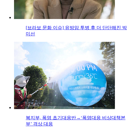
[브라보 문화 이슈] 유방암 투병 후 더 단단해진 박
미선
복지부, 폭염 초기대응반→‘폭염대응 비상대책본
부’ 격상 대응