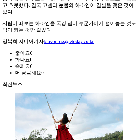
고 흐뭇했다. 결국 코넬리 눈물의 하소연이 결실을 맺은 것이
었다.
사람이 때로는 하소연을 국경 넘어 누군가에게 털어놓는 것도
약이 되는 것만 같았다.
양복희 시니어기자
bravopress@etoday.co.kr
좋아요
0
화나요
0
슬퍼요
0
더 궁금해요
0
최신뉴스