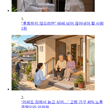
1.
"후회하지 않으려면" 60세 넘어 끊어내야 할 사람
1위
2.
‘아파도 집에서 늙고 싶어…’ 고령 가구 40% 노후
주택이라 어려워