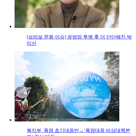
[브라보 문화 이슈] 유방암 투병 후 더 단단해진 박
미선
복지부, 폭염 초기대응반→‘폭염대응 비상대책본