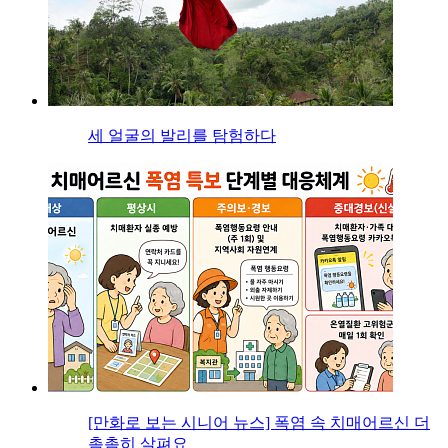
세 얼굴의 발리를 탐험하다
[만화로 보는 시니어 뉴스] 폭염 속 치매어르신 더
촘촘히 살펴요