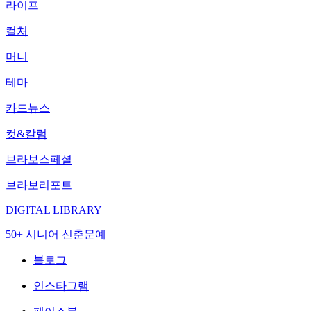
라이프
컬처
머니
테마
카드뉴스
컷&칼럼
브라보스페셜
브라보리포트
DIGITAL LIBRARY
50+ 시니어 신춘문예
블로그
인스타그램