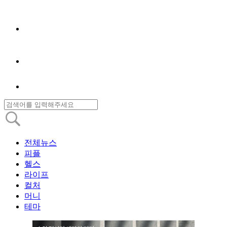
전체뉴스
피플
헬스
라이프
컬처
머니
테마