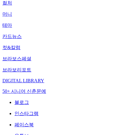
컬처
머니
테마
카드뉴스
컷&칼럼
브라보스페셜
브라보리포트
DIGITAL LIBRARY
50+ 시니어 신춘문예
블로그
인스타그램
페이스북