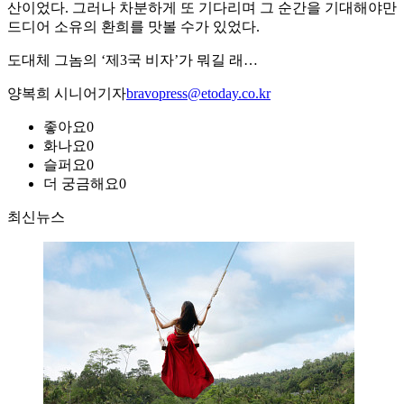
산이었다. 그러나 차분하게 또 기다리며 그 순간을 기대해야만
드디어 소유의 환희를 맛볼 수가 있었다.
도대체 그놈의 ‘제3국 비자’가 뭐길 래…
양복희 시니어기자
bravopress@etoday.co.kr
좋아요
0
화나요
0
슬퍼요
0
더 궁금해요
0
최신뉴스