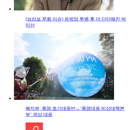
[브라보 문화 이슈] 유방암 투병 후 더 단단해진 박
미선
복지부, 폭염 초기대응반→‘폭염대응 비상대책본
부’ 격상 대응