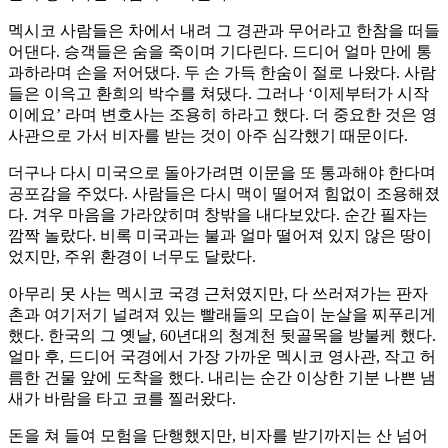
멕시코 사람들은 차에서 내려 그 경관과 무어라고 한참을 떠들
어댄다. 승객들은 숨을 죽이며 기다린다. 드디어 얼마 만에 통
과하라며 손을 저어댔다. 두 손 가득 한숨이 절로 나왔다. 사람
들은 이윽고 환희의 박수를 쳐댔다. 그러나 ‘이제부터가 시작
이에요’ 라며 변호사는 조용히 하라고 했다. 더 중요한 것은 영
사관으로 가서 비자를 받는 것이 아주 심각했기 때문이다.
더구나 다시 미국으로 돌아가려면 이문을 또 통과해야 한다며
공포감을 주었다. 사람들은 다시 맥이 떨어져 힘없이 조용해졌
다. 겨우 마음을 가라앉히며 창밖을 내다보았다. 순간 필자는
깜짝 놀랐다. 비록 미국과는 불과 얼마 떨어져 있지 않은 땅이
었지만, 주위 환경이 너무도 달랐다.
아무리 못 사는 멕시코 국경 근처였지만, 다 쓰러져가는 판자
촌과 여기저기 널려져 있는 빨래들의 모습이 눈살을 찌푸리게
했다. 한국의 그 옛날, 60년대의 청계천 뒷골목을 방불케 했다.
얼마 후, 드디어 국경에서 가장 가까운 멕시코 영사관, 작고 허
름한 건물 앞에 도착을 했다. 내리는 순간 이상한 기분 나쁜 냄
새가 바람을 타고 코를 찔러왔다.
돈을 쳐 들여 모험을 단행했지만, 비자를 받기까지는 산 넘어