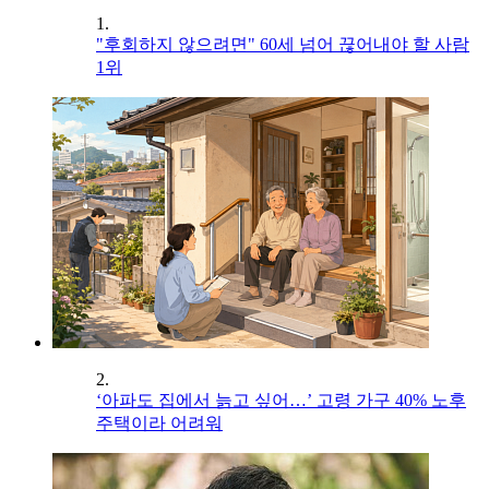
1.
"후회하지 않으려면" 60세 넘어 끊어내야 할 사람
1위
2.
‘아파도 집에서 늙고 싶어…’ 고령 가구 40% 노후
주택이라 어려워