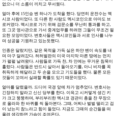
없으니 더 소름이 끼치고 무서웠다.
얼마 후에 15인승 벤 하나가 도착을 했다. 당연히 운전수는 멕
시코 사람이었다. 또 다른 한 사람도 멕시코인으로 아마도 브
로커였다. 멕시코로 가기 위해 검문소를 무난히 통과를 하고,
또 그곳 영사관으로 가서 중계업무를 하려면 그들이 무조건 필
요한 모양이었다. 변호사들은 멕시코인들과 서로 인사를 나누
며 성공을 기원하고 있는듯했다.
인종은 달랐지만, 같은 목적을 가득 실은 하얀 벤이 속도를 내
며 마구 달려갔다. 허허벌판의 미국 마지막 마른 땅에는 먼지
가 펄펄 날려왔다. 사람들로 가득 찬, 차 안에는 무거운 침묵이
흘렀다. 사람들은 반드시 살아서 돌아오기를, 아니 비자를 꼭
취득하게 해달라고 두 손을 모으고 기도들을 했다. 물론 모든
것들이 꼬여서 실패할 확률도 있기 때문이었다.
얼마를 달렸을까. 드디어 국경 앞에 차가 멈추었다. 변호사는
긴장하지 말라고 신신 당부를 한다. 이윽고 시커멓게 생긴 키
가 크고 뚱뚱하며, 부리부리한 멕시코 경관이 총을 찬 무장으
로 올라와 한 바퀴를 씩 돌아본다. 그때, 어찌나 벌벌 떨리고 겁
이 났는지 참느라고 힘이 들었다. 지금도 그때의 순간들을 떠
올려 생각하면 가슴이 조여온다.