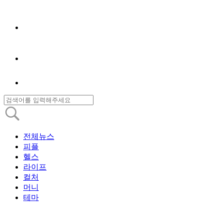
전체뉴스
피플
헬스
라이프
컬처
머니
테마