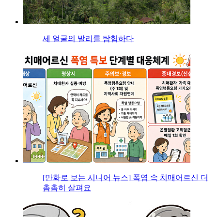
세 얼굴의 발리를 탐험하다
[만화로 보는 시니어 뉴스] 폭염 속 치매어르신 더
촘촘히 살펴요