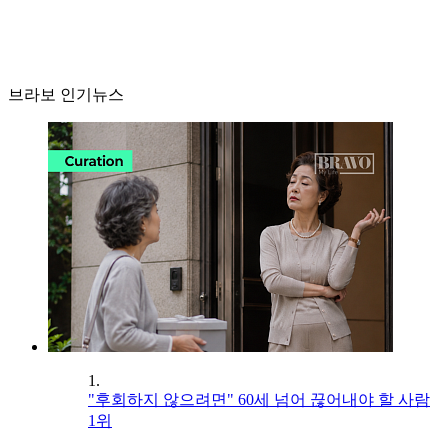
브라보 인기뉴스
1.
"후회하지 않으려면" 60세 넘어 끊어내야 할 사람
1위