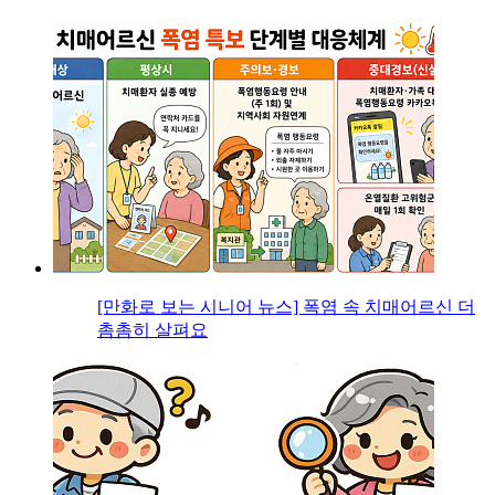
[만화로 보는 시니어 뉴스] 폭염 속 치매어르신 더
촘촘히 살펴요