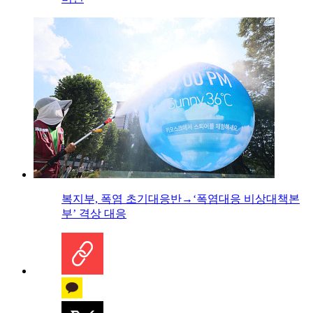
복지부, 폭염 초기대응반→‘폭염대응 비상대책본
부’ 격상 대응