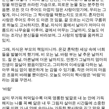
망울 뒤안길엔 쓰라린 가슴으로, 외로운 눈물 짖는 분주한 마
음뿐. 모든 것 다 주어도 아깝지 않은 사랑이었기에, 우리는 그
렇게, 아니 어미는 그 짝사랑을 택했는지도 모르지. 혼자만의
사랑은 주어도 주어 도 아픈 것 임을, 끝 모르는 시간의 구름위
로 하늘도 고뇌하지만, 훗날, 자식이 품에서 날아가 저마다 아
름드리 나무숲을 이루어, 곁에서 머무는 그날까지, 오늘도 어
미는 조각난 분신들을 바라보며, 그 사랑의 방향을 움켜쥐고
있지.
그래, 자식은 부모의 책임이니까. 온갖 혼탁한 세상 속에 너희
들을 발붙이게 했기에, 비 오는 날, 바람 부는 날 추운 날까지
도. 질 은 날, 마른날에 더운 날까지도. 언젠가 그날까지 엄마의
인생이 잘살아 왔음이었다고, 그리하여 이세상을 다하는 날,
아무 욕심 없이 평온하게 눈 감을 수 있기를, 작은 어미의 마음
은 조용히 바래볼 뿐이란다. 오늘도 어미의 짝사랑은 ‘바람’이
라는 꿈을 꾸면서.
‘바람’
삶이 무거워 허덕일수록 더욱 영롱한 빛깔로 내 눈 안에 가득
해지는 나를 꼭 빼 닮은 내 두 그림자 살아온 시간들에 소중한
선물 이련 가 내 안에 솟아나는 가득한 짝사랑은 깊고 맑은 물,