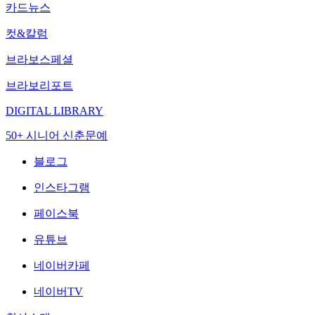
카드뉴스
컷&칼럼
브라보스페셜
브라보리포트
DIGITAL LIBRARY
50+ 시니어 신춘문예
블로그
인스타그램
페이스북
유튜브
네이버카페
네이버TV