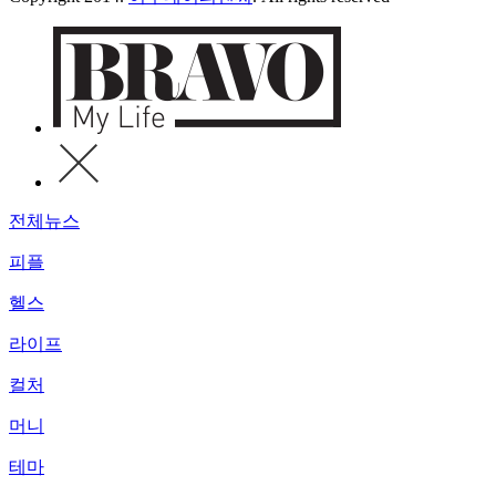
전체뉴스
피플
헬스
라이프
컬처
머니
테마