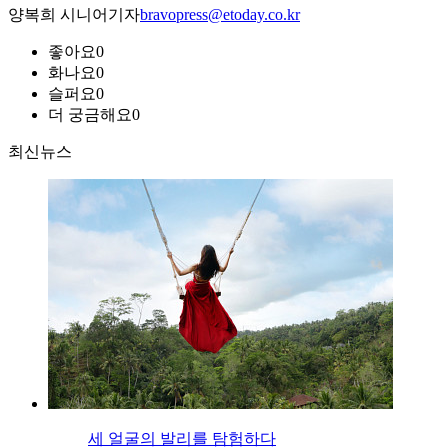
양복희 시니어기자
bravopress@etoday.co.kr
좋아요
0
화나요
0
슬퍼요
0
더 궁금해요
0
최신뉴스
세 얼굴의 발리를 탐험하다