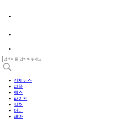
전체뉴스
피플
헬스
라이프
컬처
머니
테마