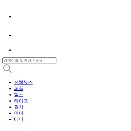
전체뉴스
피플
헬스
라이프
컬처
머니
테마