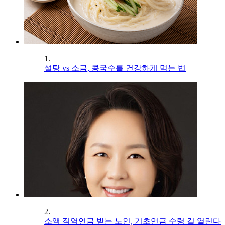
1.
설탕 vs 소금, 콩국수를 건강하게 먹는 법
2.
소액 직역연금 받는 노인, 기초연금 수령 길 열린다