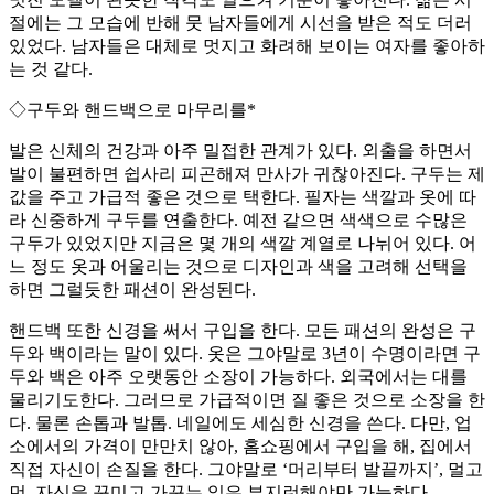
절에는 그 모습에 반해 뭇 남자들에게 시선을 받은 적도 더러
있었다. 남자들은 대체로 멋지고 화려해 보이는 여자를 좋아하
는 것 같다.
◇구두와 핸드백으로 마무리를*
발은 신체의 건강과 아주 밀접한 관계가 있다. 외출을 하면서
발이 불편하면 쉽사리 피곤해져 만사가 귀찮아진다. 구두는 제
값을 주고 가급적 좋은 것으로 택한다. 필자는 색깔과 옷에 따
라 신중하게 구두를 연출한다. 예전 같으면 색색으로 수많은
구두가 있었지만 지금은 몇 개의 색깔 계열로 나뉘어 있다. 어
느 정도 옷과 어울리는 것으로 디자인과 색을 고려해 선택을
하면 그럴듯한 패션이 완성된다.
핸드백 또한 신경을 써서 구입을 한다. 모든 패션의 완성은 구
두와 백이라는 말이 있다. 옷은 그야말로 3년이 수명이라면 구
두와 백은 아주 오랫동안 소장이 가능하다. 외국에서는 대를
물리기도한다. 그러므로 가급적이면 질 좋은 것으로 소장을 한
다. 물론 손톱과 발톱. 네일에도 세심한 신경을 쓴다. 다만, 업
소에서의 가격이 만만치 않아, 홈쇼핑에서 구입을 해, 집에서
직접 자신이 손질을 한다. 그야말로 ‘머리부터 발끝까지’, 멀고
먼, 자신을 꾸미고 가꾸는 일은 부지런해야만 가능하다.