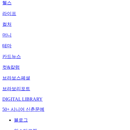
헬스
라이프
컬처
머니
테마
카드뉴스
컷&칼럼
브라보스페셜
브라보리포트
DIGITAL LIBRARY
50+ 시니어 신춘문예
블로그