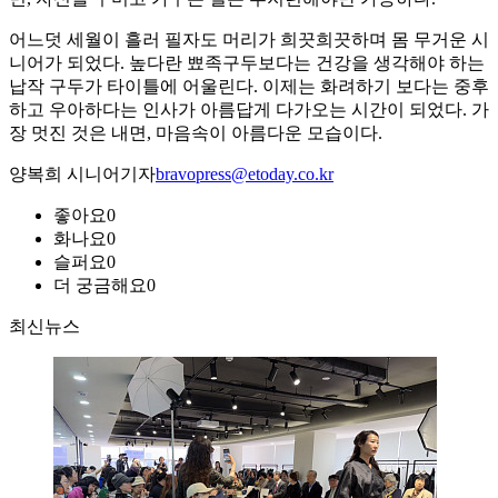
어느덧 세월이 흘러 필자도 머리가 희끗희끗하며 몸 무거운 시
니어가 되었다. 높다란 뾰족구두보다는 건강을 생각해야 하는
납작 구두가 타이틀에 어울린다. 이제는 화려하기 보다는 중후
하고 우아하다는 인사가 아름답게 다가오는 시간이 되었다. 가
장 멋진 것은 내면, 마음속이 아름다운 모습이다.
양복희 시니어기자
bravopress@etoday.co.kr
좋아요
0
화나요
0
슬퍼요
0
더 궁금해요
0
최신뉴스