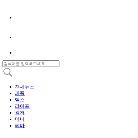
전체뉴스
피플
헬스
라이프
컬처
머니
테마