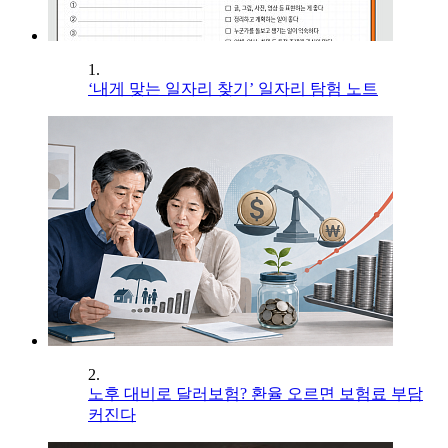
1.
‘내게 맞는 일자리 찾기’ 일자리 탐험 노트
2.
노후 대비로 달러보험? 환율 오르면 보험료 부담
커진다