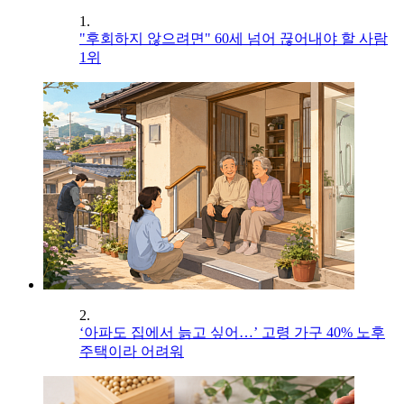
1.
"후회하지 않으려면" 60세 넘어 끊어내야 할 사람
1위
2.
‘아파도 집에서 늙고 싶어…’ 고령 가구 40% 노후
주택이라 어려워