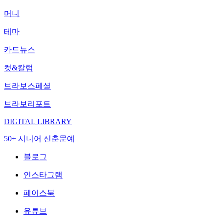
머니
테마
카드뉴스
컷&칼럼
브라보스페셜
브라보리포트
DIGITAL LIBRARY
50+ 시니어 신춘문예
블로그
인스타그램
페이스북
유튜브