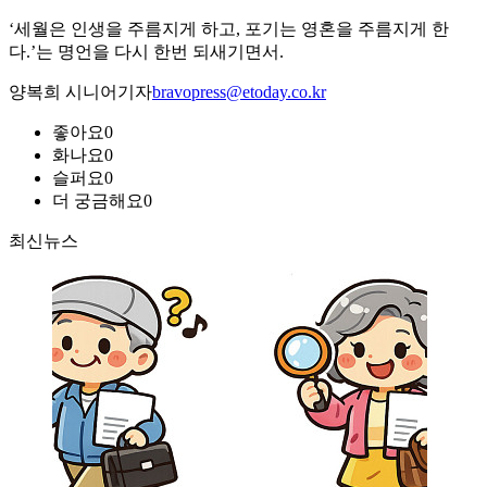
‘세월은 인생을 주름지게 하고, 포기는 영혼을 주름지게 한
다.’는 명언을 다시 한번 되새기면서.
양복희 시니어기자
bravopress@etoday.co.kr
좋아요
0
화나요
0
슬퍼요
0
더 궁금해요
0
최신뉴스