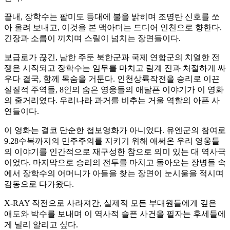
끝내, 장학수는 팔미도 등대에 불을 밝히며 조명탄 신호를 쏘
아 올려 보내고, 이것을 본 맥아더는 드디어 인천으로 향한다.
긴장과 소름이 끼치며 스릴이 넘치는 장면들이다.
보급로가 끊긴, 남한 주둔 북한군과 국제 연합군의 치열한 전
쟁은 시작되고 장학수는 임무를 마치고 림계 진과 처절하게 싸
우다 결국, 함께 목숨을 거둔다. 인천상륙작전을 승리로 이끈
실질적 주역들, 8인의 숨은 영웅들의 애달픈 이야기가 이 영화
의 줄거리였다. 우리나라 과거를 비추는 거울 역할의 아픈 사
연들이다.
이 영화는 결코 단순한 첩보영화가 아니었다. 유엔군의 참여로
9.28수복까지의 민주주의를 지키기 위해 애써온 우리 영웅들
의 이야기를 인간적으로 재구성한 참으로 의미 있는 대 역사극
이었다. 마지막으로 승리의 전투를 마치고 돌아오는 장병들 속
에서 장학수의 어머니가 아들을 찾는 장면이 눈시울을 적시며
감동으로 다가왔다.
X-RAY 작전으로 사라져간, 실제적 모든 부대원들에게 깊은
애도와 박수를 보내며 이 역사적 슬픈 사건을 필자는 후세들에
게 널리 알리고 싶다.