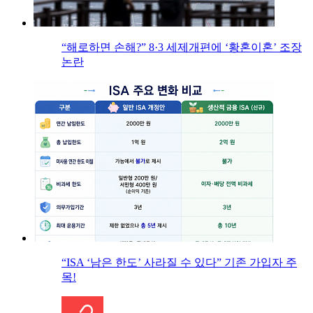
“해로하면 손해?” 8·3 세제개편에 ‘황혼이혼’ 조장
논란
“ISA ‘남은 한도’ 사라질 수 있다” 기존 가입자 주
목!