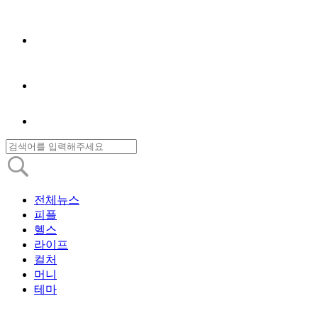
전체뉴스
피플
헬스
라이프
컬처
머니
테마