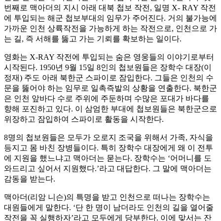
번째로 맥아더의 지시 아래 대북 첩보 작전, 일명 X- RAY 작전
에 투입되는 해군 첩보부대의 임무가 주어진다. 거의 불가능에
가까운 인천 상륙작전을 가능하게 하는 작전으로, 인천으로 가
는 길, 즉 서해를 뚫고 가는 기뢰를 확보하는 일이다.
영화는 X-RAY 작전에 투입되는 숨은 영웅들의 이야기로부터
시작된다. 1950년 9월 15일 8인의 첩보원들은 장학수 대장(이
정재) 주도 아래 북한군 스파이로 잠입한다. 그들은 인천의 수
문을 뚫어야 하는 임무로 일촉즉발의 상황을 연출한다. 북한군
은 인천 앞바다 수로 주위에 주둔하며 수많은 포대가 바다를
향해 포진하고 있다. 이 삼엄한 부대에 첩보원들은 북한군으로
위장하고 잠입하여 스파이로 활동을 시작한다.
8명의 첩보원들은 모두가 오로지 조국을 위해서 가족, 자식을
등지고 몸 바친 장병들이다. 특히 장학수 대장에게 왜 이 전투
에 지원을 했느냐고 맥아더는 묻는다. 장학수는 ‘어머니를 도
와드리고 싶어서 지원했다.’라고 대답한다. 그 말에 맥아더는
감동을 받는다.
맥아더(리암 니슨)의 특명을 받고 인천으로 떠나는 장학수는
대원들에게 말한다. ‘단 한 명이 남더라도 인천의 길을 열어줄
작전을 꼭 실행하자’라고 모두에게 당부한다. 이에 맞서는 잔