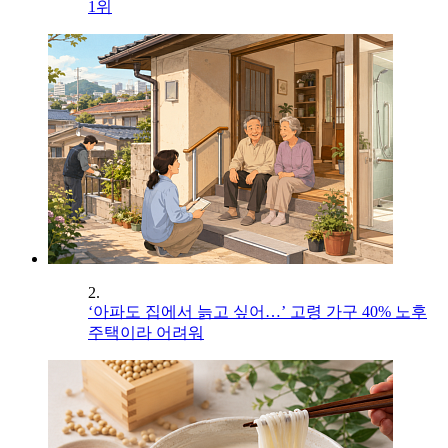
1위
2.
‘아파도 집에서 늙고 싶어…’ 고령 가구 40% 노후
주택이라 어려워