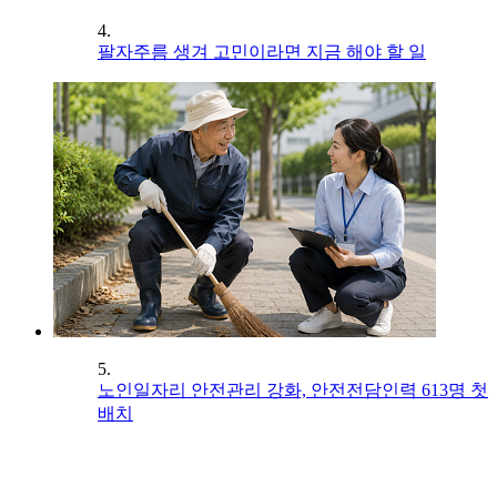
4.
팔자주름 생겨 고민이라면 지금 해야 할 일
5.
노인일자리 안전관리 강화, 안전전담인력 613명 첫
배치