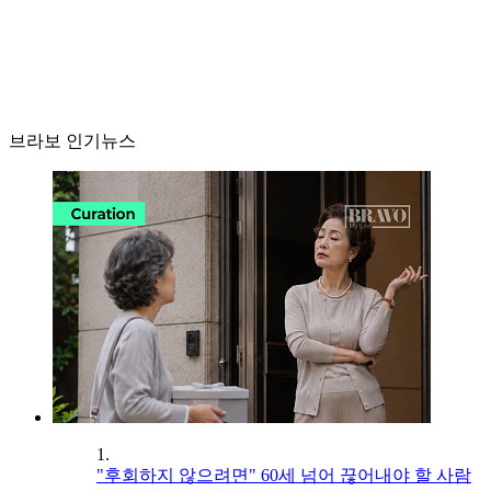
브라보 인기뉴스
1.
"후회하지 않으려면" 60세 넘어 끊어내야 할 사람