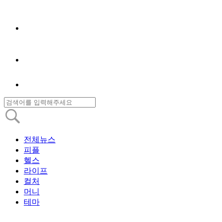
전체뉴스
피플
헬스
라이프
컬처
머니
테마