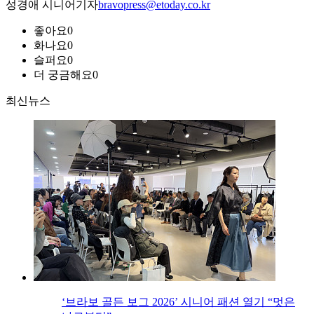
성경애 시니어기자
bravopress@etoday.co.kr
좋아요
0
화나요
0
슬퍼요
0
더 궁금해요
0
최신뉴스
‘브라보 골든 보그 2026’ 시니어 패션 열기 “멋은