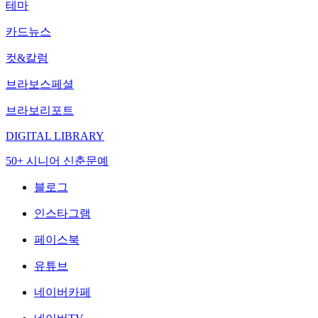
테마
카드뉴스
컷&칼럼
브라보스페셜
브라보리포트
DIGITAL LIBRARY
50+ 시니어 신춘문예
블로그
인스타그램
페이스북
유튜브
네이버카페