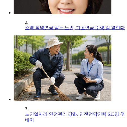
2.
소액 직역연금 받는 노인, 기초연금 수령 길 열린다
3.
노인일자리 안전관리 강화, 안전전담인력 613명 첫
배치