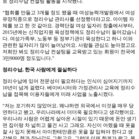
로 정리수납 컨설팅 활동을 시작했다.
“협회를 만들고 3개월 정도 됐을 때 여성능력개발원에서 여성
유망직종으로 정리수납 관리사를 선정했더라고요. 아이템 자
체를 보고 한 것 같아요. 경력단절 여성 일자리 창출에서부터,
2015년에는 신직업지원 육성정책에도 정리수납이 들어갔습니
다. 여성가족부, 노동부 등 정부기관이 육성한다고 하니 이와
관련한 일자리가 많이 늘어났어요. 사람들 관심도 높아졌고요.
저희만 봐도 정리수납 컨설팅을 교육받고 있는 회원이 전국에
3만9000명 정도입니다.”
정리수납, 한국 사람에게 절실하다
정리수납에 있어 전문성이 필요하다는 인식이 심어지기까지
10년이 넘게 걸렸다. 베이비시터와 가정관리사 교육에 정리수
납을 접목해 이용자들에게 미래 사업을 노출시켰다.
“저는 포기하지 않았어요. 왜냐하면 외국에서 이것을 매우 당
연하다고 봤고, 우리나라에서 더더욱 필요하다고 생각했어요.
우리나라 사람은 어렵게 살아온 시절이 있기 때문에 돈만 생기
면 집이랑 차 넓히고 물건 사고 그래요. 자신이 어렸을 때 옷을
잘 사 입지 못해서 아이한테만큼은 옷을 잘 입혀야 한다고 생
각해요. 책과 장난감도 그렇고요. 그런데 이제 한계가 왔고, 물