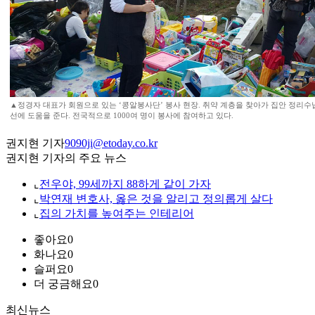
▲정경자 대표가 회원으로 있는 ‘콩알봉사단’ 봉사 현장. 취약 계층을 찾아가 집안 정리수
선에 도움을 준다. 전국적으로 1000여 명이 봉사에 참여하고 있다.
권지현 기자
9090ji@etoday.co.kr
권지현 기자의 주요 뉴스
⌞
전우야, 99세까지 88하게 같이 가자
⌞
박연재 변호사, 옳은 것을 알리고 정의롭게 살다
⌞
집의 가치를 높여주는 인테리어
좋아요
0
화나요
0
슬퍼요
0
더 궁금해요
0
최신뉴스