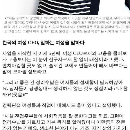
▲“저는 포기하지 않았어요. 왜냐하면 외국에서 이것을 매우 당연하다고 봤고, 우리나라
고 생각했어요. 우리나라 사람은 어렵게 살아온 시절이 있기 때문에 돈만 생기면 집이랑 차
래요. 자신이 어렸을 때 옷을 잘 사 입지 못해서 아이한테만큼은 옷을 잘 입혀야 한다고 생
도 그렇고요. 그런데 이제 한계가 왔고, 물건을 버릴 때도 돈을 지불하는 사회가 된 거죠.”
한국의 여성 CEO, 일하는 여성을 말하다
사업을 시작한 지 이제 5년째. 여성 CEO로서의 고충을 물어보
자 고충보다는 이 분야 선구자로서 할 일이 태산이라고 했다.
벤치마킹할 곳도 없고, 슬로건 교재도 만들어야 해서 바쁘다는
말이 모자랄 정도라고.
“그리고 좋은 건 정리수납은 여자들의 섬세함이 필요하잖아
요. 남자들이 경쟁상대로 생각하지 않는 것도 장점이라고나 할
까요(웃음)?”
경력단절 여성들과 작업에 대해서도 흥미 있다고 설명했다.
“사실 전업주부들이 사회적응을 잘 못한다고들 하죠. 그런데
정리수납을 가르치고 기본 원칙을 알려줬더니 이만큼의 전문
가가 없는 거예요. 생소한 분야가 아닌 거죠. 자기 삶의 가치가