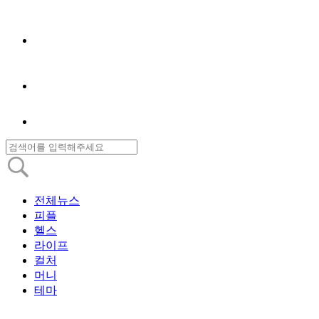
전체뉴스
피플
헬스
라이프
컬처
머니
테마