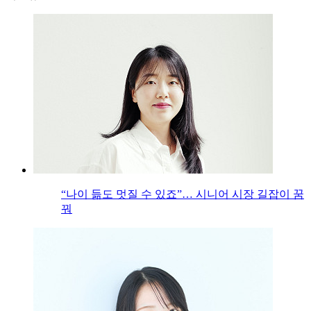
“나이 듦도 멋질 수 있죠”… 시니어 시장 길잡이 꿈
꿔