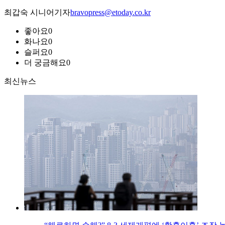
최갑숙 시니어기자
bravopress@etoday.co.kr
좋아요
0
화나요
0
슬퍼요
0
더 궁금해요
0
최신뉴스