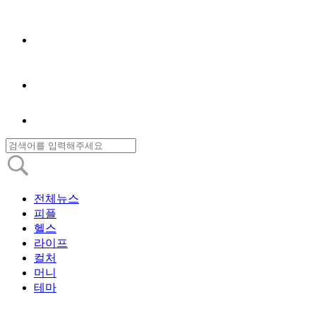
전체뉴스
피플
헬스
라이프
컬처
머니
테마