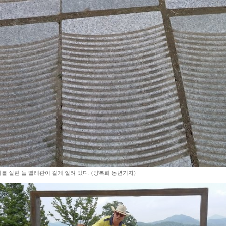
를 살린 돌 빨래판이 길게 깔려 있다. (양복희 동년기자)