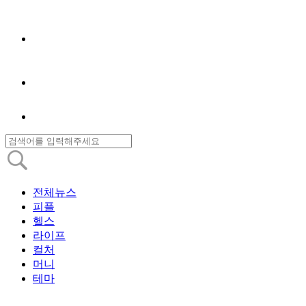
전체뉴스
피플
헬스
라이프
컬처
머니
테마