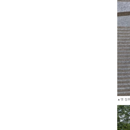
▲옛 정취