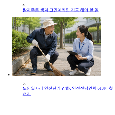
4.
팔자주름 생겨 고민이라면 지금 해야 할 일
5.
노인일자리 안전관리 강화, 안전전담인력 613명 첫
배치