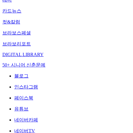
카드뉴스
컷&칼럼
브라보스페셜
브라보리포트
DIGITAL LIBRARY
50+ 시니어 신춘문예
블로그
인스타그램
페이스북
유튜브
네이버카페
네이버TV