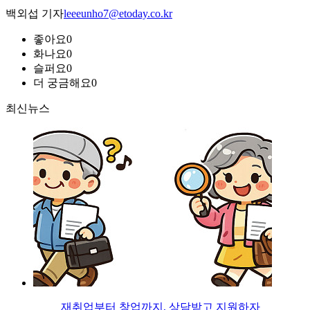
백외섭 기자
leeeunho7@etoday.co.kr
좋아요
0
화나요
0
슬퍼요
0
더 궁금해요
0
최신뉴스
재취업부터 창업까지, 상담받고 지원하자