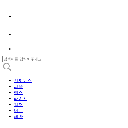
전체뉴스
피플
헬스
라이프
컬처
머니
테마