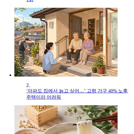
2.
‘아파도 집에서 늙고 싶어…’ 고령 가구 40% 노후
주택이라 어려워