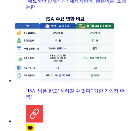
“해로하면 손해?” 8·3 세제개편에 ‘황혼이혼’ 조장
논란
“ISA ‘남은 한도’ 사라질 수 있다” 기존 가입자 주
목!