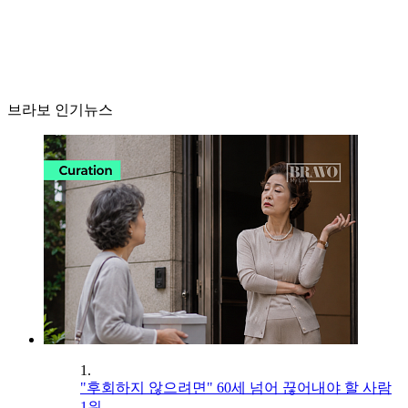
브라보 인기뉴스
1.
"후회하지 않으려면" 60세 넘어 끊어내야 할 사람
1위