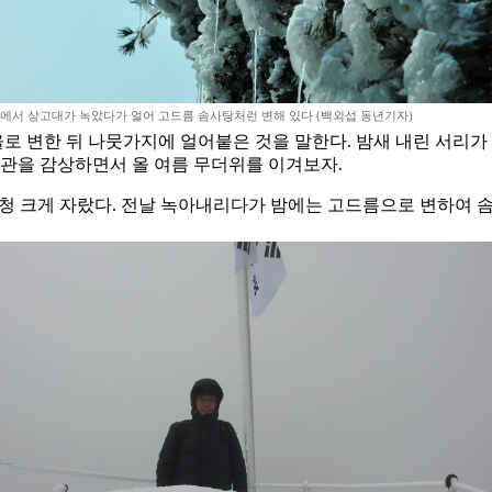
에서 상고대가 녹았다가 얼어 고드름 솜사탕처런 변해 있다 (백외섭 동년기자)
 변한 뒤 나뭇가지에 얼어붙은 것을 말한다. 밤새 내린 서리가 
장관을 감상하면서 올 여름 무더위를 이겨보자.
엄청 크게 자랐다. 전날 녹아내리다가 밤에는 고드름으로 변하여 