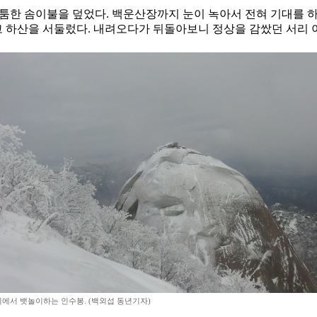
두툼한 솜이불을 덮었다. 백운산장까지 눈이 녹아서 전혀 기대를 
기고 하산을 서둘렀다. 내려오다가 뒤돌아보니 정상을 감쌌던 서리
위에서 뱃놀이하는 인수봉. (백외섭 동년기자)