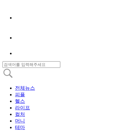
전체뉴스
피플
헬스
라이프
컬처
머니
테마