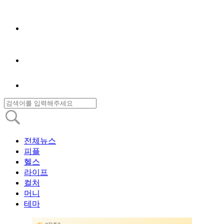
전체뉴스
피플
헬스
라이프
컬처
머니
테마