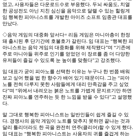
였고, 사용자들은 다운로드수로 부응했다. 두뇌 싸움도, 치열
한 공성전도 아닌 지친 심신을 음악으로 달랠 수 있는 힐링게
임 행복한 피아니스트를 개발한 아이즈 소프트 임종관 대표를
만났다.
◇음악 게임의 대중화 앞서다= 리듬 게임은 마니아층이 한정
돼 출시된 후 단기간에 호불호가 갈린다. 임 대표는 “행복한 피
아니스트는 음악 게임의 대중화를 위해 제작됐다”며 “기존에
주로 마니아들 위주로 인기를 얻었던 이 장르를 좀 더 다양한
유저들이 즐길 수 있도록 눈 높이를 맞췄다”고 강조했다.
임 대표가 굳이 피아노를 선택한 이유는 누구나 한 번쯤 배워
보고 싶어 했을 법 한 향수가 배어 있기 때문이다. 그는 “피아
노를 전혀 다루지 못한 사람들에게 대리 만족감을 주고 싶었
다”며 “위에서 내려오는 붉은 노트를 가볍게 문지르기만 하면
진짜 피아노를 연주하는 듯 한 느낌을 받을 수 있다”고 설명했
다.
말 그대로 행복한 피아니스트는 일반인들이 쉽게 즐길 수 있
다. 경쟁사의 음악 게임이 노트를 맞추지 못하면 끝나는 것과
달리 틀리더라도 한 곡을 완전히 연주(클리어)할 수 있게 했다.
임 대표는 “행복한 피아니스트는 사용자의 귀를 즐겁게 하는