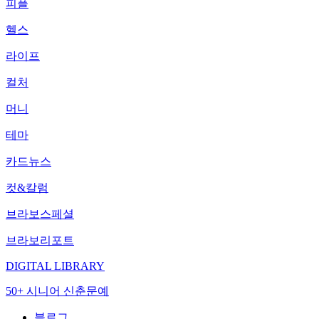
피플
헬스
라이프
컬처
머니
테마
카드뉴스
컷&칼럼
브라보스페셜
브라보리포트
DIGITAL LIBRARY
50+ 시니어 신춘문예
블로그