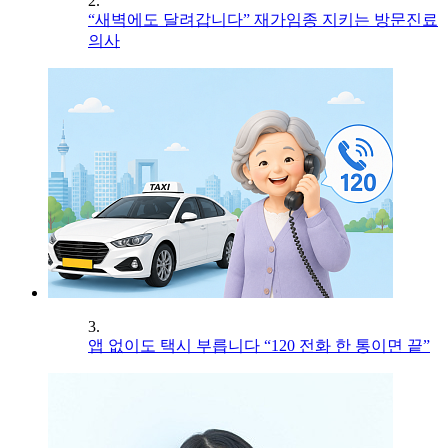
2.
“새벽에도 달려갑니다” 재가임종 지키는 방문진료
의사
3.
앱 없이도 택시 부릅니다 “120 전화 한 통이면 끝”