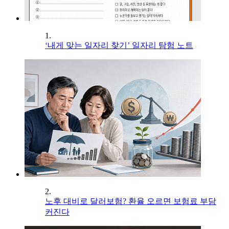
1.
‘내게 맞는 일자리 찾기’ 일자리 탐험 노트
2.
노후 대비로 달러보험? 환율 오르면 보험료 부담
커진다