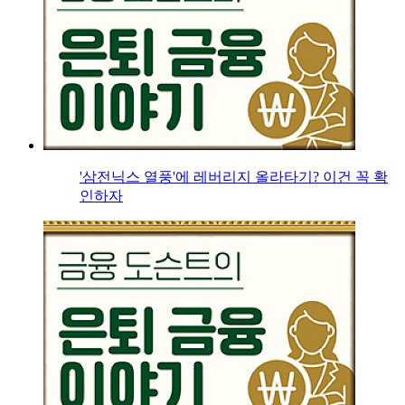
'삼전닉스 열풍'에 레버리지 올라타기? 이건 꼭 확
인하자