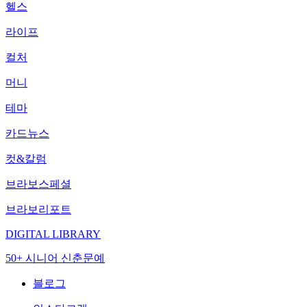
헬스
라이프
컬처
머니
테마
카드뉴스
컷&칼럼
브라보스페셜
브라보리포트
DIGITAL LIBRARY
50+ 시니어 신춘문예
블로그