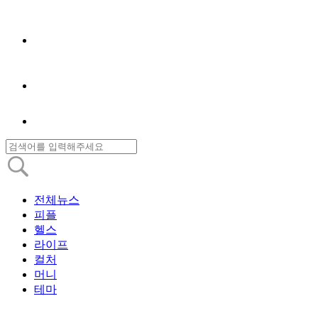
전체뉴스
피플
헬스
라이프
컬처
머니
테마