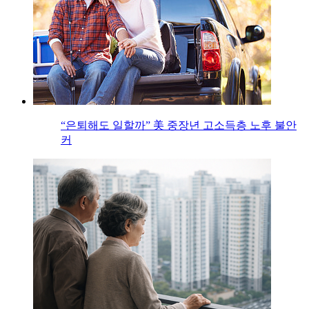
“은퇴해도 일할까” 美 중장년 고소득층 노후 불안
커