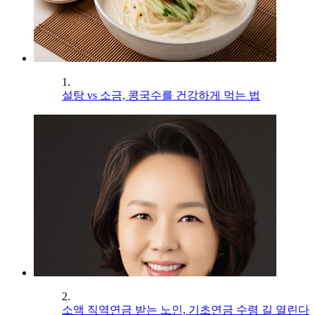
1.
설탕 vs 소금, 콩국수를 건강하게 먹는 법
2.
소액 직역연금 받는 노인, 기초연금 수령 길 열린다