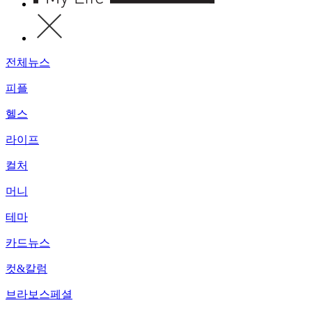
전체뉴스
피플
헬스
라이프
컬처
머니
테마
카드뉴스
컷&칼럼
브라보스페셜