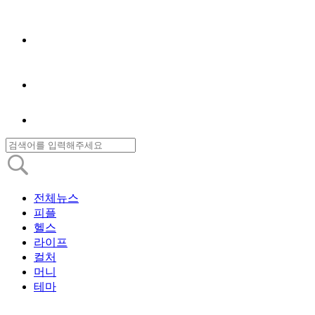
전체뉴스
피플
헬스
라이프
컬처
머니
테마