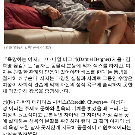
(영화 '관능의 법칙' 공식사이트')
『욕망하는 여자』〈대니얼 버그너(Darniel Bergner) 지음 · 김
학영 옮김〉는 ‘남자는 동물적 본능에 의해 섹스를 하지만, 여
자는 친밀한 관계와 믿음이 있어야만 섹스를 한다’는 통념을
철저히 깨부순다. 저자는 다양한 실험과 사례로 그동안 수많은
여성이 사회적 관습에 의해 자신의 성적 욕구에 솔직하지 못한
채 억압당해 왔음을 증명해낸다.
성(性) 과학자 메러디스 시버스(Meredith Chivers)는 ‘여성과
성’이라는 주제로 문화와 훈육의 더께를 벗겼을 때 드러나는
여성의 원초적이고 근본적인 자아와, 그 자아의 가장 깊은 곳
에 실재하는 성욕의 본질을 확인하려 했다. 그 결과 여자의 성
적 욕망 또한 남자 못지않게 지극히 동물적이고 원초적이라는
사실을 밝혀냈다.