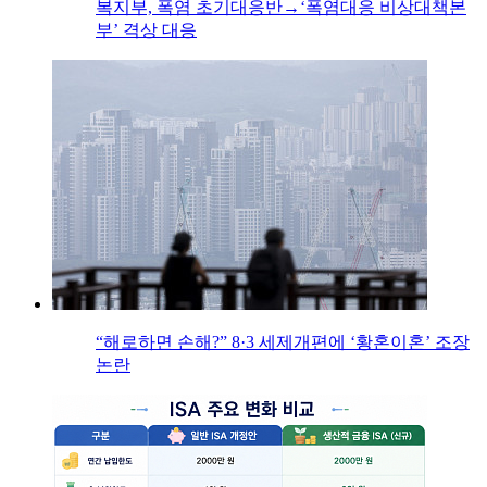
복지부, 폭염 초기대응반→‘폭염대응 비상대책본
부’ 격상 대응
“해로하면 손해?” 8·3 세제개편에 ‘황혼이혼’ 조장
논란