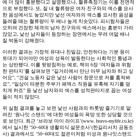
에 더 많이 흥분했다고 설명했으나, 혈류측정기는 이를 전면적
으로 부정했다. 또, 질 내 혈류량은 여자 친구와의 섹스를 묘사
한 음성에서도 높았지만 낯선 여자와의 섹스를 묘사한 음성을
들려줄 때는 혈류량이 두 배나 높게 치솟았다. 피시험자들은
오히려 건장한 체격의 남자 친구와의 섹스에서는 흥분이 가라
앉았고, 낯선 남자들이 등장하는 장면에서는 무려 여덟 배나
질 박동이 강해졌다.
이러한 결과는 가정적 유대나 친밀감, 안전하다는 기분 등이
토대가 되어야만 여성의 성욕이 발동한다는 사회적인 통념과
는 상반됐다. 이를 뒷받침하는 예로, 책의 6장 ‘여자들과 위험
한 판타지’를 살펴보면 “길거리에서 만난 아무 남자와 하고 싶
어요”, “건설 노동자 같은 낯선 사람이 창문으로 저를 훔쳐봐
요”, “일상이 따분한 주부가 페덱스 직원을 유혹해 자기를 덮
치게 하죠” 등 낯선 남자와의 섹스를 성적판타지로 꼽는 여성
들이 적지 않았다.
위 실험 결과를 놓고 보면 낯선 사람과의 하룻밤 즐기기로 알
려진 ‘원나잇 스탠드’에 대한 여성들의 욕망 또한 상당할 것으
로 보인다. 최근 ‘브라보 마이 라이프’(www. bravo-mylife.co.kr)
에서 실시한 ‘50~60대 생활의식 설문조사’(한길리서치 공동조
사) 결과에서도 ‘50~60대도 젊은이처럼 이성과 원나잇스탠드