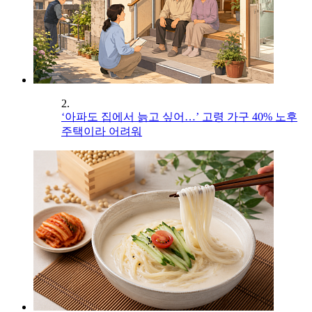
2.
‘아파도 집에서 늙고 싶어…’ 고령 가구 40% 노후
주택이라 어려워