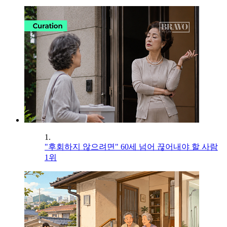
1.
"후회하지 않으려면" 60세 넘어 끊어내야 할 사람
1위