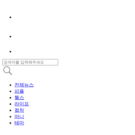
전체뉴스
피플
헬스
라이프
컬처
머니
테마