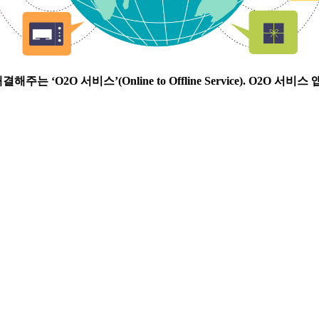
O2O 서비스’(Online to Offline Service). O2O 