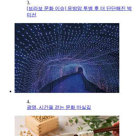
3.
[브라보 문화 이슈] 유방암 투병 후 더 단단해진 박
미선
4.
광명, 시간을 걷는 문화 마실길