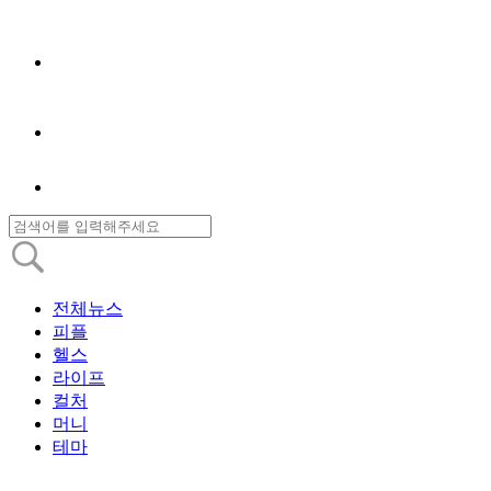
전체뉴스
피플
헬스
라이프
컬처
머니
테마