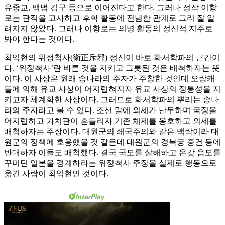
유중교, 백범 김구 등으로 이어진다고 한다. 그러나 정작 이항
로는 관직을 고사하고 후학 활동에 전념한 관계로 그리 잘 알
려지지 않았다. 그러나 이항로는 의병 활동의 정신적 지주로
봐야 한다는 것이다.
최익현의 위정척사(衛正斥邪) 정신이 바로 화서학파의 근간이
다. ‘위정척사’란 바른 것을 지키고 그릇된 것은 배척하자는 뜻
이다. 이 사상은 원래 송나라의 주자가 주창한 것인데 오랑캐
들에 의해 유교 사상이 어지럽혀지자 유교 사상의 정통성을 지
키고자 체계화한 사상이다. 그러므로 화서학파의 뿌리는 송나
라의 주자라고 볼 수 있다. 조선 말에 외세가 난무하며 국정을
어지럽히고 가치관이 흔들리자 기존 체제를 옹호하고 외세를
배척하자는 주장이다. 대원군의 쇄국주의와 같은 맥락이라 대
원군의 정책에 호응했을 것 같은데 대원군의 경복궁 중건 등에
반대하자 이들도 배척했다. 결국 국모를 살해하고 온갖 음모를
꾸미던 일본을 경계하라는 위정척사 주장을 실제로 행동으로
옮긴 사람이 최익현인 것이다.