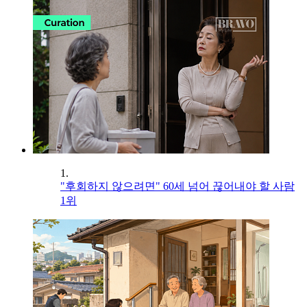
1.
"후회하지 않으려면" 60세 넘어 끊어내야 할 사람
1위