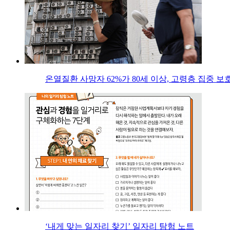
온열질환 사망자 62%가 80세 이상, 고령층 집중 보
‘내게 맞는 일자리 찾기’ 일자리 탐험 노트