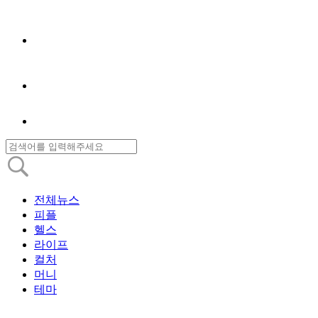
전체뉴스
피플
헬스
라이프
컬처
머니
테마