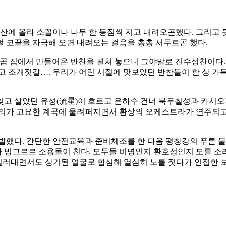
뒷산에 올라 소꼴이나 나무 한 등짐씩 지고 내려오곤했다. 그리고
 코끝을 자극해 오면 내려오는 걸음을 총총 서두르곤 했다.
일곱 집에서 만들어온 반찬을 펼쳐 놓으니 그야말로 진수성찬이다
고 조개젓갈…. 우리가 어린 시절에 맛보았던 반찬들이 한 상 가
잊고 살았던 유성(流星)이 흐르고 은하수 건너 북두칠성과 카시오
소리가 고요한 계곡에 울려퍼지면서 환상의 오케스트라가 연주되고
발했다. 간단한 안전교육과 준비체조를 한 다음 평창강의 푸른 
빙그르르 소용돌이 친다. 모두들 비명인지 환호성인지 모를 소리를
을 질러대면서도 상기된 얼굴로 합심해 열심히 노를 젓다가 인접한