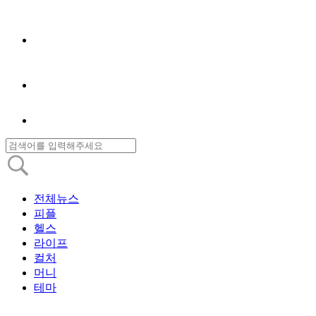
전체뉴스
피플
헬스
라이프
컬처
머니
테마