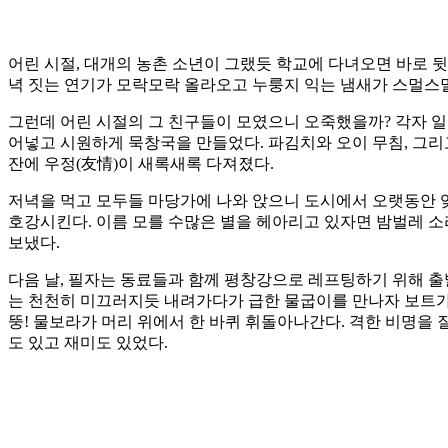
어린 시절, 대개의 농촌 소년이 그랬듯 학교에 다녀오면 바로 
녁 짓는 연기가 모락모락 올라오고 누룽지 익는 냄새가 스멀스멀
그런데 어린 시절의 그 친구들이 모였으니 오죽했을까? 각자 
어넣고 시원하게 묵창국을 만들었다. 파김치와 오이 무침, 그리
잔에 우정(友情)이 새록새록 다져졌다.
저녁을 먹고 모두들 마당가에 나와 앉으니 도시에서 오랫동안 
호강시킨다. 이름 모를 수많은 별을 헤아리고 있자면 밤벌레 
보냈다.
다음 날, 필자는 동료들과 함께 평창강으로 레프팅하기 위해 출
는 천천히 미끄러지듯 내려가다가 급한 물굽이를 만나자 보트가 
뚱! 물보라가 머리 위에서 한 바퀴 휘돌아나간다. 격한 비명
도 있고 재미도 있었다.