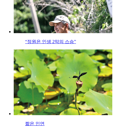
“정원은 인생 2막의 스승”
짧은 인연