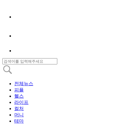
전체뉴스
피플
헬스
라이프
컬처
머니
테마