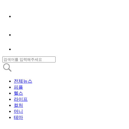
전체뉴스
피플
헬스
라이프
컬처
머니
테마