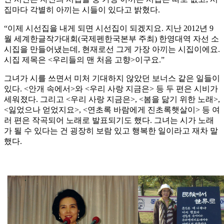
집마다 각별히 아끼는 시들이 있다고 밝혔다.
“이제 시선집을 내게 되면 시선집이 되겠지요. 지난 2012년 9
월 세계한글작가대회(국제펜한국본부 주최) 한영대역 자선 소
시집을 만들어냈는데, 현재로선 그게 가장 아끼는 시집이에요.
시집 제목은 <우리들의 맨 처음 고향>이구요.”
그녀가 시를 쓰면서 미처 기대하지 않았던 보너스 같은 일들이
있다. <안개 속에서>와 <우리 사랑 지금은> 등 두 편은 시비가
세워졌다. 그리고 <우리 사랑 지금은>, <봄을 닮기 위한 노래>,
<잃었으나 얻었지요>, <연초록 바람에게 진초록햇살이> 등 여
러 편은 작곡되어 노래로 발표되기도 했다. 그녀는 시가 노래
가 될 수 있다는 건 굉장히 보람 있고 행복한 일이라고 재차 말
했다.