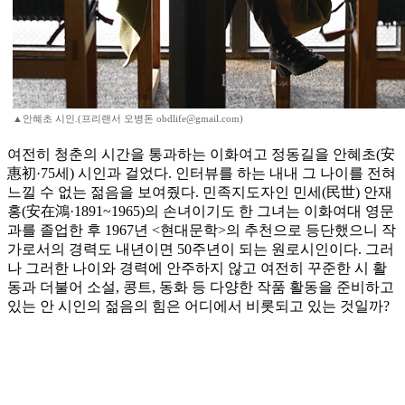
▲안혜초 시인.(프리랜서 오병돈 obdlife@gmail.com)
여전히 청춘의 시간을 통과하는 이화여고 정동길을 안혜초(安
惠初·75세) 시인과 걸었다. 인터뷰를 하는 내내 그 나이를 전혀
느낄 수 없는 젊음을 보여줬다. 민족지도자인 민세(民世) 안재
홍(安在鴻·1891~1965)의 손녀이기도 한 그녀는 이화여대 영문
과를 졸업한 후 1967년 <현대문학>의 추천으로 등단했으니 작
가로서의 경력도 내년이면 50주년이 되는 원로시인이다. 그러
나 그러한 나이와 경력에 안주하지 않고 여전히 꾸준한 시 활
동과 더불어 소설, 콩트, 동화 등 다양한 작품 활동을 준비하고
있는 안 시인의 젊음의 힘은 어디에서 비롯되고 있는 것일까?