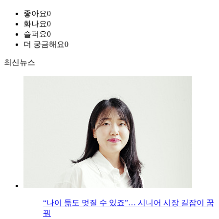
좋아요
0
화나요
0
슬퍼요
0
더 궁금해요
0
최신뉴스
“나이 듦도 멋질 수 있죠”… 시니어 시장 길잡이 꿈
꿔