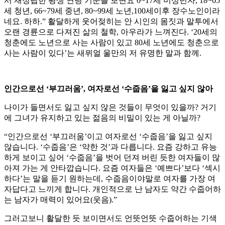
서 재정립한 평생 연령 기준을 보면요 0~17세 미성년자, 18~65
세 청년, 66~79세 중년, 80~99세 노년,100세이후 장수노인이라
네요. 하하.” 활달하게 웃어젖히는 안 시인의 몸짓과 말투에서
오랜 경륜으로 다져진 삶의 철학, 아우라가 느껴진다. ‘20세의
청춘에도 노년으로 사는 사람이 있고 80세 노년에도 청춘으로
사는 사람이 있다’는 새뮈얼 울만의 저 유명한 말과 함께.
인간으로선 ‘부끄러움’, 여자로선 ‘수줍음’을 잃고 싶지 않아
나이가 들면서도 잃고 싶지 않은 것들이 무엇이 있을까? 거기
에 그녀가 유지하고 있는 젊음의 비밀이 있는 게 아닐까?
“인간으로선 ‘부끄러움’이고 여자로선 ‘수줍음’을 잃고 싶지
않습니다. ‘수줍음’은 ‘약한 것’과 다릅니다. 요즘 강하고 유능
하게 보이고 싶어 ‘수줍음’을 벗어 던져 버린 듯한 여자들이 많
아져 가는 게 안타깝습니다. 요즘 여자들은 ‘예쁘다’보다 ‘섹시
하다’는 말을 듣기 원하는데, 수줍음이야말로 여자를 가장 여
자답다고 느끼게 합니다. 개인적으로 난 남자도 약간 수줍어하
는 남자가 매력이 있어요(웃음).”
그러고보니 활달한 듯 보이면서도 언뜻언뜻 수줍어하는 기색