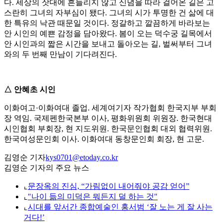
다. 세상의 잣대에 흔들리지 않고 신념을 따라 걸어온 길은 고
스란히 그녀의 자부심이 됐다. 그녀의 시가 투명한 건 삶에 대
한 특유의 낙관 때문일 것이다. 정갈하고 깔끔하게 바라보는
안 시인의 예쁜 감정을 담아왔다. 봄이 오는 덕수궁 길목에서
안 시인과의 짧은 시간을 보내고 돌아오는 길, 벌써부터 그녀
와의 두 번째 만남이 기다려진다.
△ 안혜초 시인
이화여고·이화여대 졸업. 세계여기자 작가협회 한국지부 부회
장 역임. 국제펜한국본부 이사, 평화위원회 위원장. 한국현대
시인협회 부회장, 현 지도위원. 한국문인협회 대외 협력위원.
한국여성문인회 이사. 이화여대 동창문인회 회장, 현 고문.
김영순 기자
kys0701@etoday.co.kr
김영순 기자의 주요 뉴스
⌞
문장옥의 진심, “가림없이 내어줘야 공감 얻어”
⌞
"나이 듦의 미덕은 뭐든지 덜 하는 것"
⌞
시대를 앞서간 종합예술인 홍서범 ‘잘 노는 게 잘 사는
거다!’