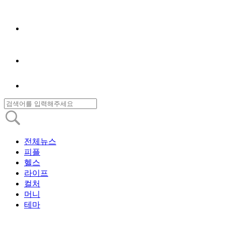
전체뉴스
피플
헬스
라이프
컬처
머니
테마