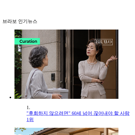
브라보 인기뉴스
1.
"후회하지 않으려면" 60세 넘어 끊어내야 할 사람
1위