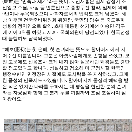
(民世)는 ‘민족과 세계’라는 뜻이다. 안재홍은 일제 강점기 조
선일보 주필, 사장 등 언론인으로 종횡무진 활약, 일제에 의해
9번이나 투옥되었으며 사학자로서의 업적도 크게 남겼다. 해
방 이후엔 건국준비위원회 위원장, 국민당 당수 등 중도우파
성향의 정치인으로 활약, 초대 대통령 선거에선 이승만·김구
에 이어 3위를 하였고 제2대 국회의원에 당선되었다. 한국전쟁
때 불행히도 납북되었다.
“혜초(惠初)는 첫 은혜, 첫 손녀라는 뜻으로 할아버지께서 지
어주신 이름입니다. 그분은 아랫사람에게도 존칭을 쓰셨고, 모
진 고문에도 신음조차 크게 내지 않아 심문하던 왜경들도 경탄
할 정도였다고 합니다. 성실하고 검소해 미 군정시절 한국인
행정수반인 민정장관 시절에도 도시락을 꼭 지참하셨고, 고매
한 품성의 민족지도자였습니다. 할아버지께 물질적 혜택을 받
은 적은 없지만 나라를 구하시는 데 평생을 헌신한 분의 손녀
라는 자긍심과 함께 그 분께 누를 끼칠까봐 조심 조심하며 살
아왔어요.”