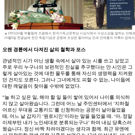
▲1993년4월 부활절에 즈음해서 한국기독교문학상 시상식에서 수상소감을 말하는 안혜초 시
10월9일 한글날에 천안 독립기념관 공원에 조성된 할아버님 민세 안재홍의 어록비 앞에서
오랜 경륜에서 다져진 삶의 철학과 포스
관념적인 시가 아닌 생활 속에서 살아 있는 시를 쓰고 싶었고
주로 우리 누구나의 보편적인 진실을 추구했다는 안 시인은 그
렇게 살아있는 것에 대한 몰두를 통해 자신의 생명력을 지켜왔
던 건지도 모른다. 그러나 그녀에게도 피할 수 없는, 나이듦에
대한 깨달음이 찾아올 수밖에 없었다.
“늘 하고 싶은 일, 해야 할 일 들이 쌓여 있어서 나이를 의식하
지 않고 살아왔습니다. 그런데 어느 날 주민센터에서 ‘지하철
어르신 우대용 교통카드’를 신청하라는 공문이 날아들었을
때, 어느 날 갑자기 ‘원로시인’이라는 말을 들었을 때. ‘아, 정말
이제부턴 내가 노인세대로 분류되는구나’ 하여 내심 당혹스러
웠습니다. 정신 바짝 차려야겠다는 생각과 함께. 최근 유엔에