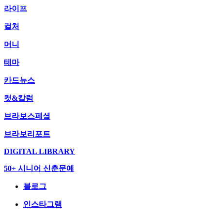
라이프
컬처
머니
테마
카드뉴스
컷&칼럼
브라보스페셜
브라보리포트
DIGITAL LIBRARY
50+ 시니어 신춘문예
블로그
인스타그램