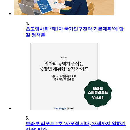
4.
초고령사회 ‘제1차 국가인구전략 기본계획’에 담
길 정책은
5.
브라보 리포트 1호 ‘사오정 시대, 73세까지 일하기
전략’ 발간