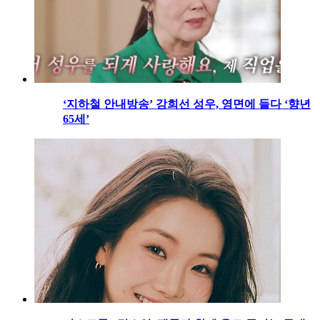
‘지하철 안내방송’ 강희선 성우, 영면에 들다 ‘향년
65세’