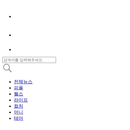
전체뉴스
피플
헬스
라이프
컬처
머니
테마