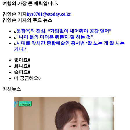
여행의 가장 큰 매력입니다.
김영순 기자
kys0701@etoday.co.kr
김영순 기자의 주요 뉴스
⌞
문장옥의 진심, “가림없이 내어줘야 공감 얻어”
⌞
"나이 듦의 미덕은 뭐든지 덜 하는 것"
⌞
시대를 앞서간 종합예술인 홍서범 ‘잘 노는 게 잘 사는
거다!’
좋아요
0
화나요
0
슬퍼요
0
더 궁금해요
0
최신뉴스