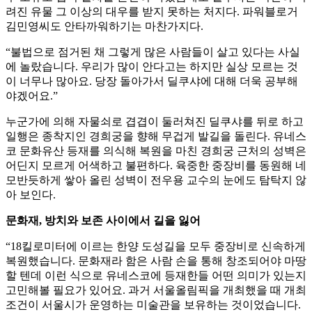
려진 유물 그 이상의 대우를 받지 못하는 처지다. 파워블로거
김민영씨도 안타까워하기는 마찬가지다.
“불법으로 점거된 채 그렇게 많은 사람들이 살고 있다는 사실
에 놀랐습니다. 우리가 많이 안다고는 하지만 실상 모르는 것
이 너무나 많아요. 당장 돌아가서 딜쿠샤에 대해 더욱 공부해
야겠어요.”
누군가에 의해 자물쇠로 겹겹이 둘러쳐진 딜쿠샤를 뒤로 하고
일행은 종착지인 경희궁을 향해 무겁게 발길을 돌린다. 유네스
코 문화유산 등재를 의식해 복원을 마친 경희궁 근처의 성벽은
어딘지 모르게 어색하고 불편하다. 육중한 중장비를 동원해 네
모반듯하게 쌓아 올린 성벽이 전우용 교수의 눈에도 탐탁지 않
아 보인다.
문화재, 방치와 보존 사이에서 길을 잃어
“18킬로미터에 이르는 한양 도성길을 모두 중장비로 신속하게
복원했습니다. 문화재라 함은 사람 손을 통해 창조되어야 마땅
할 텐데 이런 식으로 유네스코에 등재한들 어떤 의미가 있는지
고민해볼 필요가 있어요. 과거 서울올림픽을 개최했을 때 개최
조건이 서울시가 운영하는 미술관을 보유하는 것이었습니다.