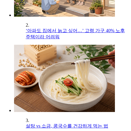
2.
‘아파도 집에서 늙고 싶어…’ 고령 가구 40% 노후
주택이라 어려워
3.
설탕 vs 소금, 콩국수를 건강하게 먹는 법