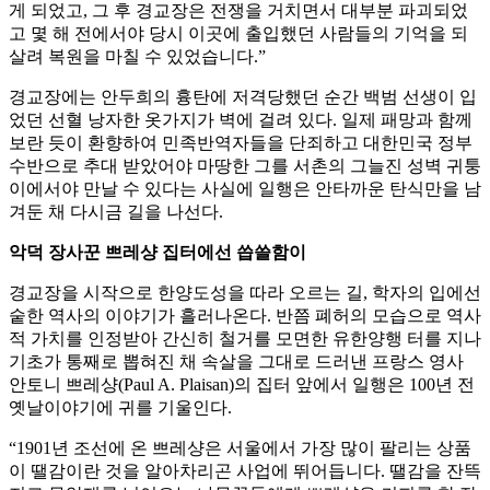
게 되었고, 그 후 경교장은 전쟁을 거치면서 대부분 파괴되었
고 몇 해 전에서야 당시 이곳에 출입했던 사람들의 기억을 되
살려 복원을 마칠 수 있었습니다.”
경교장에는 안두희의 흉탄에 저격당했던 순간 백범 선생이 입
었던 선혈 낭자한 옷가지가 벽에 걸려 있다. 일제 패망과 함께
보란 듯이 환향하여 민족반역자들을 단죄하고 대한민국 정부
수반으로 추대 받았어야 마땅한 그를 서촌의 그늘진 성벽 귀퉁
이에서야 만날 수 있다는 사실에 일행은 안타까운 탄식만을 남
겨둔 채 다시금 길을 나선다.
악덕 장사꾼 쁘레샹 집터에선 씁쓸함이
경교장을 시작으로 한양도성을 따라 오르는 길, 학자의 입에선
숱한 역사의 이야기가 흘러나온다. 반쯤 폐허의 모습으로 역사
적 가치를 인정받아 간신히 철거를 모면한 유한양행 터를 지나
기초가 통째로 뽑혀진 채 속살을 그대로 드러낸 프랑스 영사
안토니 쁘레샹(Paul A. Plaisan)의 집터 앞에서 일행은 100년 전
옛날이야기에 귀를 기울인다.
“1901년 조선에 온 쁘레샹은 서울에서 가장 많이 팔리는 상품
이 땔감이란 것을 알아차리곤 사업에 뛰어듭니다. 땔감을 잔뜩