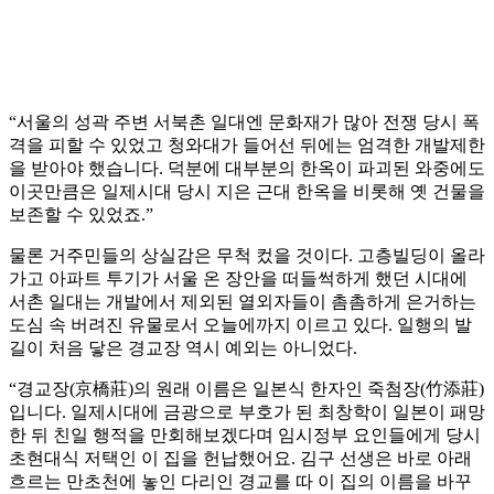
“서울의 성곽 주변 서북촌 일대엔 문화재가 많아 전쟁 당시 폭
격을 피할 수 있었고 청와대가 들어선 뒤에는 엄격한 개발제한
을 받아야 했습니다. 덕분에 대부분의 한옥이 파괴된 와중에도
이곳만큼은 일제시대 당시 지은 근대 한옥을 비롯해 옛 건물을
보존할 수 있었죠.”
물론 거주민들의 상실감은 무척 컸을 것이다. 고층빌딩이 올라
가고 아파트 투기가 서울 온 장안을 떠들썩하게 했던 시대에
서촌 일대는 개발에서 제외된 열외자들이 촘촘하게 은거하는
도심 속 버려진 유물로서 오늘에까지 이르고 있다. 일행의 발
길이 처음 닿은 경교장 역시 예외는 아니었다.
“경교장(京橋莊)의 원래 이름은 일본식 한자인 죽첨장(竹添莊)
입니다. 일제시대에 금광으로 부호가 된 최창학이 일본이 패망
한 뒤 친일 행적을 만회해보겠다며 임시정부 요인들에게 당시
초현대식 저택인 이 집을 헌납했어요. 김구 선생은 바로 아래
흐르는 만초천에 놓인 다리인 경교를 따 이 집의 이름을 바꾸