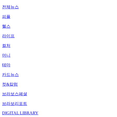
전체뉴스
피플
헬스
라이프
컬처
머니
테마
카드뉴스
컷&칼럼
브라보스페셜
브라보리포트
DIGITAL LIBRARY