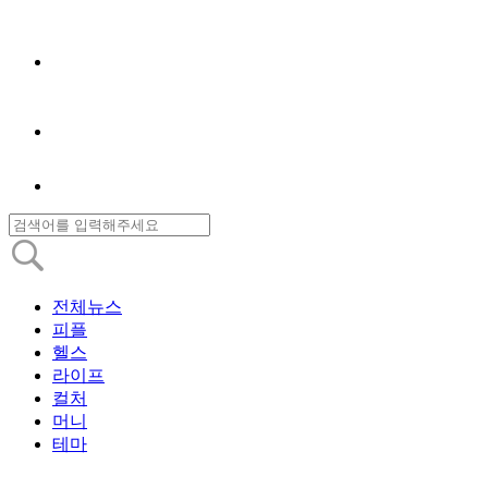
전체뉴스
피플
헬스
라이프
컬처
머니
테마