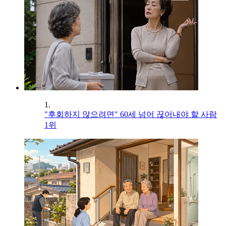
1.
"후회하지 않으려면" 60세 넘어 끊어내야 할 사람
1위