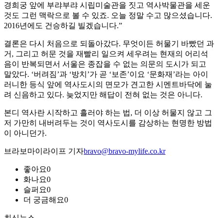
경희궁 앞에 부랴부랴 시립미술관을 짓고 역사박물관을 세운
것도 그런 맥락으로 볼 수 있죠. 오늘 정말 수고 많으셨습니다.
2016년에도 건승하길 빌겠습니다.”
결론은 다시 처음으로 되돌아갔다. 무엇이든 허물기 바빴던 과
거, 그리고 허문 것을 재빨리 일으켜 세우려는 현재의 어리석
음이 반복되면서 서울은 종잡을 수 없는 의문의 도시가 되고
말았다. ‘버려짐’과 ‘방치’가 곧 ‘보존’이요 ‘문화재’라는 아이
러니한 등식 앞에 역사도시의 면모가 견고한 시멘트바닥에 눌
려 신음하고 있다. 늦었지만 해답이 전혀 없는 것은 아니다.
본디 역사란 시작하고 흘러야 하는 법, 더 이상 허물지 않고 그
저 가만히 내버려두는 것이 역사도시를 감상하는 현명한 방법
이 아니던가.
브라보마이라이프 기자
bravo@bravo-mylife.co.kr
좋아요
0
화나요
0
슬퍼요
0
더 궁금해요
0
최신뉴스