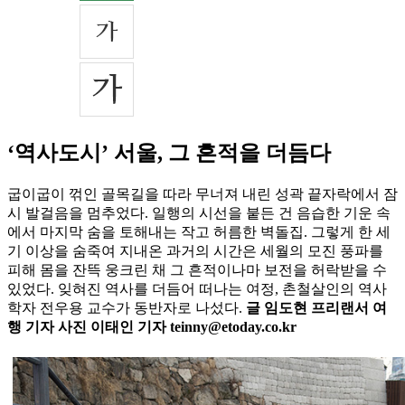
‘역사도시’ 서울, 그 흔적을 더듬다
굽이굽이 꺾인 골목길을 따라 무너져 내린 성곽 끝자락에서 잠
시 발걸음을 멈추었다. 일행의 시선을 붙든 건 음습한 기운 속
에서 마지막 숨을 토해내는 작고 허름한 벽돌집. 그렇게 한 세
기 이상을 숨죽여 지내온 과거의 시간은 세월의 모진 풍파를
피해 몸을 잔뜩 웅크린 채 그 흔적이나마 보전을 허락받을 수
있었다. 잊혀진 역사를 더듬어 떠나는 여정, 촌철살인의 역사
학자 전우용 교수가 동반자로 나섰다.
글 임도현 프리랜서 여
행 기자 사진 이태인 기자 teinny@etoday.co.kr