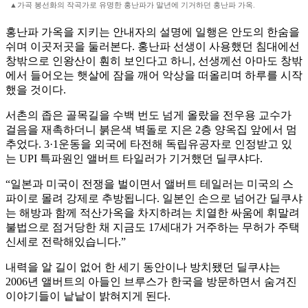
▲가곡 봉선화의 작곡가로 유명한 홍난파가 말년에 기거하던 홍난파 가옥.
홍난파 가옥을 지키는 안내자의 설명에 일행은 안도의 한숨을
쉬며 이곳저곳을 둘러본다. 홍난파 선생이 사용했던 침대에선
창밖으로 인왕산이 훤히 보인다고 하니, 선생께선 아마도 창밖
에서 들어오는 햇살에 잠을 깨어 악상을 떠올리며 하루를 시작
했을 것이다.
서촌의 좁은 골목길을 수백 번도 넘게 올랐을 전우용 교수가
걸음을 재촉하더니 붉은색 벽돌로 지은 2층 양옥집 앞에서 멈
추었다. 3·1운동을 외국에 타전해 독립유공자로 인정받고 있
는 UPI 특파원인 앨버트 타일러가 기거했던 딜쿠샤다.
“일본과 미국이 전쟁을 벌이면서 앨버트 테일러는 미국의 스
파이로 몰려 강제로 추방됩니다. 일본인 손으로 넘어간 딜쿠샤
는 해방과 함께 적산가옥을 차지하려는 치열한 싸움에 휘말려
불법으로 점거당한 채 지금도 17세대가 거주하는 무허가 주택
신세로 전락해있습니다.”
내력을 알 길이 없어 한 세기 동안이나 방치됐던 딜쿠샤는
2006년 앨버트의 아들인 브루스가 한국을 방문하면서 숨겨진
이야기들이 낱낱이 밝혀지게 된다.