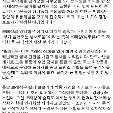
지고 무악재를 넘어오는 나무꾼들에게 쁘레샹은 커피를 한 잔
씩 대접하는 로비를 펼치는데요. 달콤한 커피 맛에 단단히 중
독된 나무꾼들이 하나둘씩 쁘레샹과 거래를 트면서 쁘레샹은
장안의 유통채널을 모조리 접수하게 되죠. 조선 최초의 땔감
브로커가 탄생한 배경입니다.”
쁘레샹의 영악함은 여기서 그치지 않았다. 내친김에 이름을
‘부가 들어오는 상서로움’ 이라는 뜻의 부래상(富來祥)으로 개
명한 후 본격적인 재산 불리기에 나섰다.
“쁘레샹은 이후 부래상 상회를 열어 화란국 명예영사라는 번
쩍번쩍한 금박 간판을 내걸고 장사를 시작합니다. 만주사변을
계기로 모든 물품이 수입 금지된 틈을 타 값싼 국산 화장품을
대량으로 구입해 포장지를 뜯고 프랑스 라벨을 붙여 귀부인들
을 상대로 폭리를 취하게 되죠. 하지만 곧 철창신세를 지고 맙
니다.”
훗날 쁘레샹은 땔감 브로커와 짝퉁 사건을 계기로 역사가들로
부터 두 번이나 ‘조선 최초’라는 수식어를 부여받는 영광(?)을
누린다. 그런 쁘레샹의 흔적도 이제는 뿌리가 뽑혀나간 부래상
상회와 함께 연기처럼 사라지고 말았으니 조만간 역사의 흔적
을 간직한 서촌 전체가 돈의문 뉴타운 개발로 언제 갈아엎어질