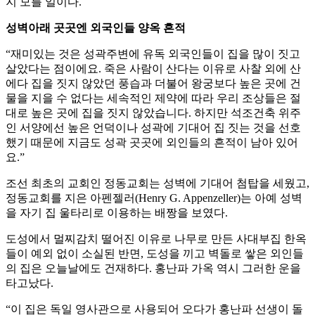
지 모를 일이다.
성벽아래 곳곳엔 외국인들 양옥 흔적
“재미있는 것은 성곽주변에 유독 외국인들이 집을 많이 짓고
살았다는 점이에요. 죽은 사람이 산다는 이유로 사찰 외에 산
에다 집을 짓지 않았던 풍습과 더불어 왕궁보다 높은 곳에 건
물을 지을 수 없다는 세속적인 제약에 따라 우리 조상들은 절
대로 높은 곳에 집을 짓지 않았습니다. 하지만 석조건축 위주
인 서양에선 높은 언덕이나 성곽에 기대어 집 짓는 것을 선호
했기 때문에 지금도 성곽 곳곳에 외인들의 흔적이 남아 있어
요.”
조선 최초의 교회인 정동교회는 성벽에 기대어 첨탑을 세웠고,
정동교회를 지은 아펜젤러(Henry G. Appenzeller)는 아예 성벽
을 자기 집 울타리로 이용하는 배짱을 보였다.
도성에서 멀찌감치 떨어진 이유로 나무로 만든 사대부집 한옥
들이 예외 없이 소실된 반면, 도성을 끼고 벽돌로 쌓은 외인들
의 집은 오늘날에도 건재하다. 홍난파 가옥 역시 그러한 운을
타고났다.
“이 집은 독일 영사관으로 사용되어 오다가 홍난파 선생이 돌