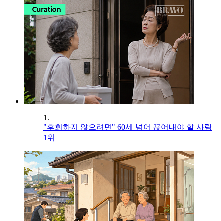
1.
"후회하지 않으려면" 60세 넘어 끊어내야 할 사람
1위