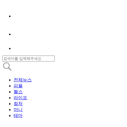
전체뉴스
피플
헬스
라이프
컬처
머니
테마