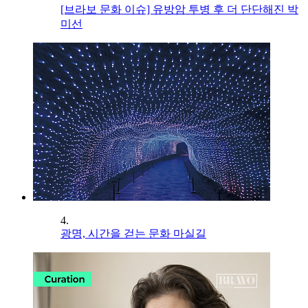
[브라보 문화 이슈] 유방암 투병 후 더 단단해진 박
미선
4.
광명, 시간을 걷는 문화 마실길