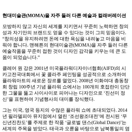
현대미술관(MOMA)을 자주 들러 다른 예술과 컬래버레이션
모방하지 않고 자신의 세계를 지키면서 꾸준히 노력하면 창의
성과 자기만의 브랜드도 얻을 수 있다는 것이 그의 믿음이다.
“창의성을 유지하려면 돈에 대한 욕심을 내려놓고 마음을 비
워야 합니다. 맨해튼의 현대미술관(MOMA)을 자주 들러 다른
예술작품을 꾸준히 접한 것이 디자인 감각을 키우는 데 큰 도
움이 되었습니다.”
클레어 원 강은 2001년 미국플라워디자이너협회(AIFD)의 시
카고전국대회에서 꽃 콜라주 페인팅을 성공적으로 소개하여
플라워아트의 새로운 장르를 열었다. 2008년 이화여대 총동창
회 창립 100주년 기념 플라워 쇼에서는 100개의 호접란이 단단
한 그물을 뚫고 사이사이로 피어나는 디자인으로 ‘진선미 정
신’을 표현하여 기념행사의 대미를 장식했다.
그는 미국, 영국 등지의 수많은 플라워 쇼에 초대되었다. 2014
년 필라델피아 뮤지엄에서 열린 ‘조선왕조대전’에 전시된 ‘무
신년진찬도’를 주제로 한 작품 ‘글로벌 댄스(Global Dance)’는
세계의 주목을 받았다. 태극과 오륜을 바탕으로 남북통일의 염