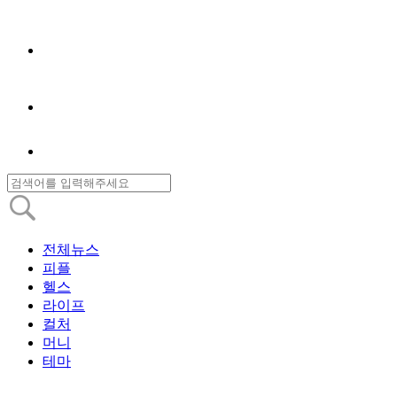
전체뉴스
피플
헬스
라이프
컬처
머니
테마