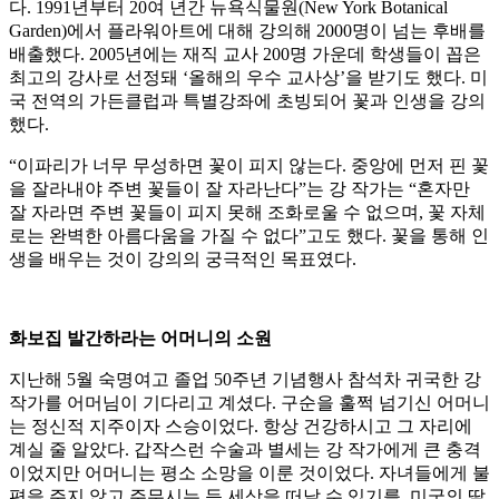
다. 1991년부터 20여 년간 뉴욕식물원(New York Botanical
Garden)에서 플라워아트에 대해 강의해 2000명이 넘는 후배를
배출했다. 2005년에는 재직 교사 200명 가운데 학생들이 꼽은
최고의 강사로 선정돼 ‘올해의 우수 교사상’을 받기도 했다. 미
국 전역의 가든클럽과 특별강좌에 초빙되어 꽃과 인생을 강의
했다.
“이파리가 너무 무성하면 꽃이 피지 않는다. 중앙에 먼저 핀 꽃
을 잘라내야 주변 꽃들이 잘 자라난다”는 강 작가는 “혼자만
잘 자라면 주변 꽃들이 피지 못해 조화로울 수 없으며, 꽃 자체
로는 완벽한 아름다움을 가질 수 없다”고도 했다. 꽃을 통해 인
생을 배우는 것이 강의의 궁극적인 목표였다.
화보집 발간하라는 어머니의 소원
지난해 5월 숙명여고 졸업 50주년 기념행사 참석차 귀국한 강
작가를 어머님이 기다리고 계셨다. 구순을 훌쩍 넘기신 어머니
는 정신적 지주이자 스승이었다. 항상 건강하시고 그 자리에
계실 줄 알았다. 갑작스런 수술과 별세는 강 작가에게 큰 충격
이었지만 어머니는 평소 소망을 이룬 것이었다. 자녀들에게 불
편을 주지 않고 주무시는 듯 세상을 떠날 수 있기를, 미국의 딸