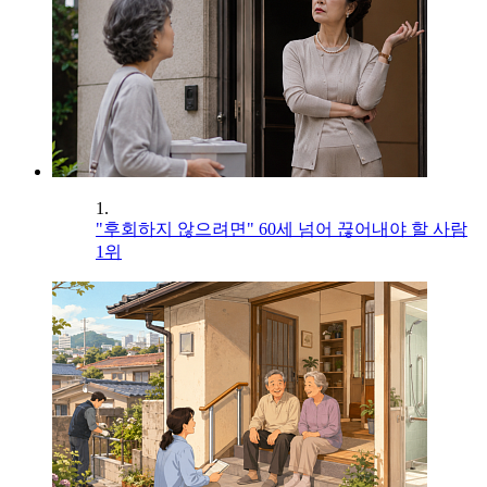
1.
"후회하지 않으려면" 60세 넘어 끊어내야 할 사람
1위