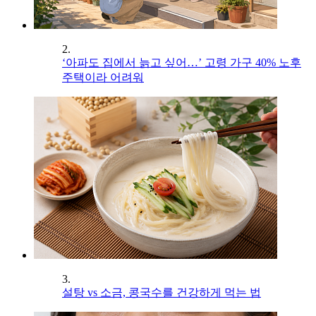
2.
‘아파도 집에서 늙고 싶어…’ 고령 가구 40% 노후
주택이라 어려워
3.
설탕 vs 소금, 콩국수를 건강하게 먹는 법