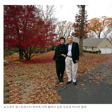
▲뉴욕주 웨스트체스터 채퍼쿼 자택 뜰에서 남편 강성권 박사와 함께.