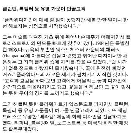
클린턴, 록펠러 등 유명 가문이 단골고객
“플라워디자인에 대해 잘 알지 못했지만 해볼 만한 일이니 한
번 해보자는 심정으로 시작했습니다.”
그는 미술로 다져진 기초 위에 뛰어난 손재주가 더해지면서 플
로리스트로서의 면모를 빠르게 갖추어 갔다. 1984년은 특별한
한 해였다. 뉴욕의 부촌인 웨스트체스터 카운티의 채퍼쿼
(chappaqua)에 아름다운 집을 마련했고 뛰어난 디자이너만 채
용하는 그 지역 플라워 숍에 자리를 잡을 수 있었다. “쉴 시간
이 없을 정도로 바빴지만 즐거웠습니다. 꽃에 완전히 빠졌던
거죠.” 플라워아트의 새로운 세계가 펼쳐지기 시작한 것이다.
“고객과 교감을 하다 보면 고객에게 어울리는 꽃과 디자인이
순간적으로 떠올려지기도 했고, 꽃들을 바라보면 그 꽃이 말하
는 듯한 무아의 경지를 느끼기도 했습니다.”
그의 신들린 듯한 플라워아트가 입소문으로 퍼지면서 클린턴,
록펠러 등 유명 가문들이 하나둘 단골고객이 되었다. 또 웨딩
드레스로 유명한 ‘베라왕’ 매장의 화훼 디자인을 전담하기도
했다. 티파니, 블루밍데일, 노드스트롬 등 미국의 화려한 매장
도 활동무대였다.