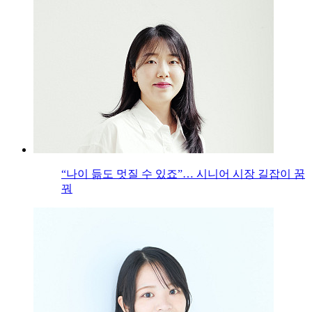
“나이 듦도 멋질 수 있죠”… 시니어 시장 길잡이 꿈
꿔