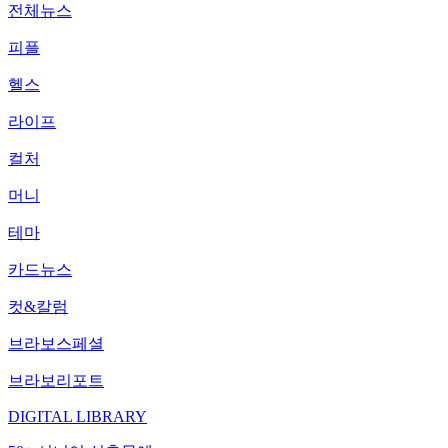
전체뉴스
피플
헬스
라이프
컬처
머니
테마
카드뉴스
컷&칼럼
브라보스페셜
브라보리포트
DIGITAL LIBRARY