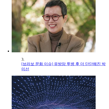
3.
[브라보 문화 이슈] 유방암 투병 후 더 단단해진 박
미선