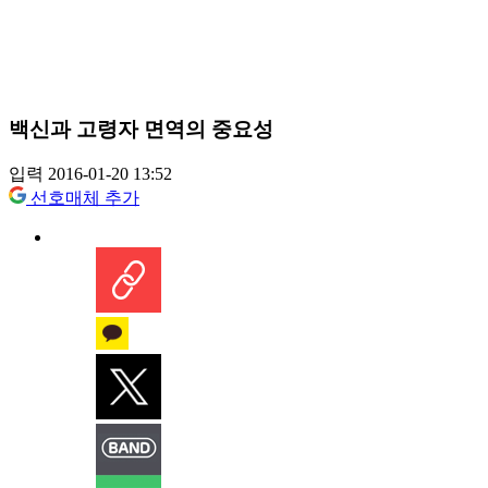
백신과 고령자 면역의 중요성
입력 2016-01-20 13:52
선호매체 추가