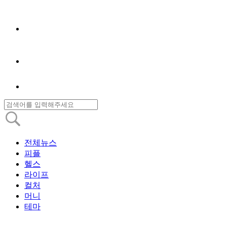
전체뉴스
피플
헬스
라이프
컬처
머니
테마