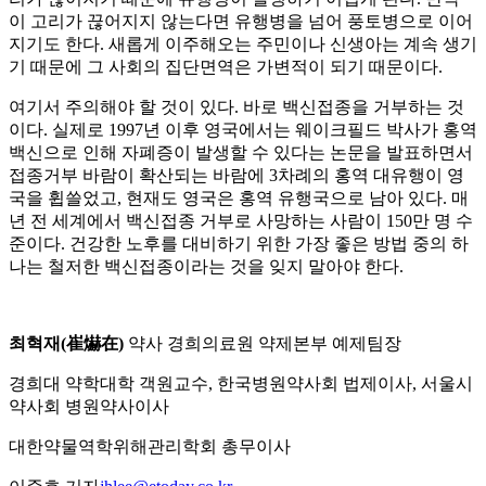
이 고리가 끊어지지 않는다면 유행병을 넘어 풍토병으로 이어
지기도 한다. 새롭게 이주해오는 주민이나 신생아는 계속 생기
기 때문에 그 사회의 집단면역은 가변적이 되기 때문이다.
여기서 주의해야 할 것이 있다. 바로 백신접종을 거부하는 것
이다. 실제로 1997년 이후 영국에서는 웨이크필드 박사가 홍역
백신으로 인해 자폐증이 발생할 수 있다는 논문을 발표하면서
접종거부 바람이 확산되는 바람에 3차례의 홍역 대유행이 영
국을 휩쓸었고, 현재도 영국은 홍역 유행국으로 남아 있다. 매
년 전 세계에서 백신접종 거부로 사망하는 사람이 150만 명 수
준이다. 건강한 노후를 대비하기 위한 가장 좋은 방법 중의 하
나는 철저한 백신접종이라는 것을 잊지 말아야 한다.
최혁재(崔爀在)
약사 경희의료원 약제본부 예제팀장
경희대 약학대학 객원교수, 한국병원약사회 법제이사, 서울시
약사회 병원약사이사
대한약물역학위해관리학회 총무이사