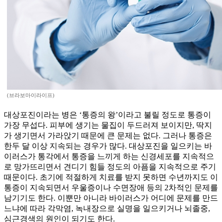
(브라보마이라이프)
대상포진이라는 병은 ‘통증의 왕’이라고 불릴 정도로 통증이
가장 무섭다. 피부에 생기는 물집이 두드러져 보이지만, 딱지
가 생기면서 가라앉기 때문에 큰 문제는 없다. 그러나 통증은
한두 달 이상 지속되는 경우가 많다. 대상포진을 일으키는 바
이러스가 통각에서 통증을 느끼게 하는 신경세포를 지속적으
로 망가뜨리면서 견디기 힘들 정도의 아픔을 지속적으로 주기
때문이다. 초기에 적절하게 치료를 받지 못하면 수년까지도 이
통증이 지속되면서 우울증이나 수면장애 등의 2차적인 문제를
남기기도 한다. 이뿐만 아니라 바이러스가 어디에 문제를 만드
느냐에 따라 각막염, 녹내장으로 실명을 일으키거나 뇌졸중,
심근경색의 원인이 되기도 한다.