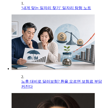
1.
‘내게 맞는 일자리 찾기’ 일자리 탐험 노트
2.
노후 대비로 달러보험? 환율 오르면 보험료 부담
커진다