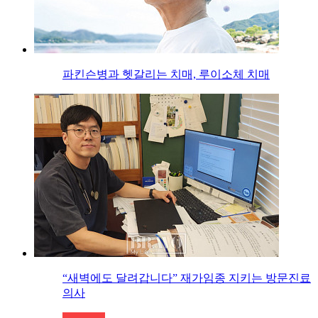
파킨슨병과 헷갈리는 치매, 루이소체 치매
“새벽에도 달려갑니다” 재가임종 지키는 방문진료
의사