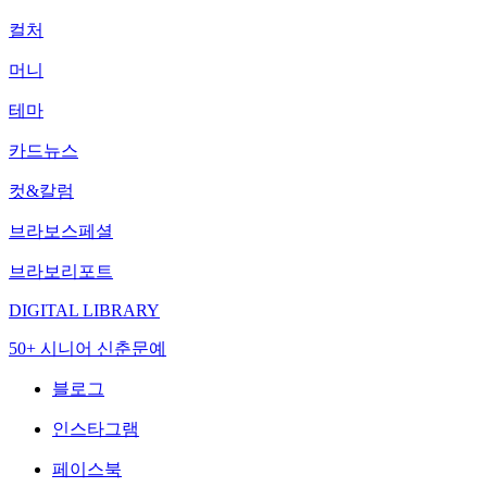
컬처
머니
테마
카드뉴스
컷&칼럼
브라보스페셜
브라보리포트
DIGITAL LIBRARY
50+ 시니어 신춘문예
블로그
인스타그램
페이스북