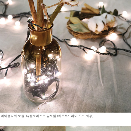
드라이플라워 보틀. by플로리스트 김보림.(하우투드라이 꾸까 제공)