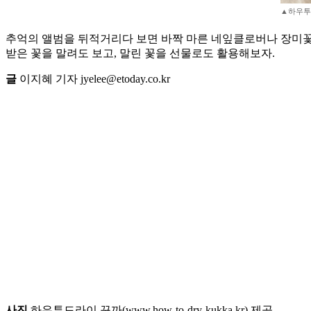
▲하우투
추억의 앨범을 뒤적거리다 보면 바짝 마른 네잎클로버나 장미꽃잎
받은 꽃을 말려도 보고, 말린 꽃을 선물로도 활용해보자.
글
이지혜 기자 jyelee@etoday.co.kr
사진
하우투드라이 꾸까(www.how-to-dry-kukka.kr) 제공