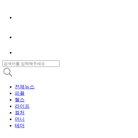
전체뉴스
피플
헬스
라이프
컬처
머니
테마