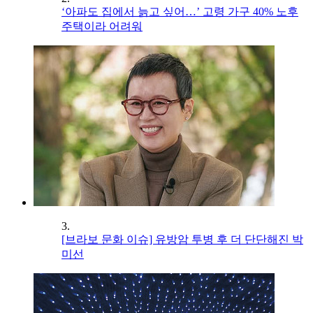
‘아파도 집에서 늙고 싶어…’ 고령 가구 40% 노후
주택이라 어려워
3.
[브라보 문화 이슈] 유방암 투병 후 더 단단해진 박
미선