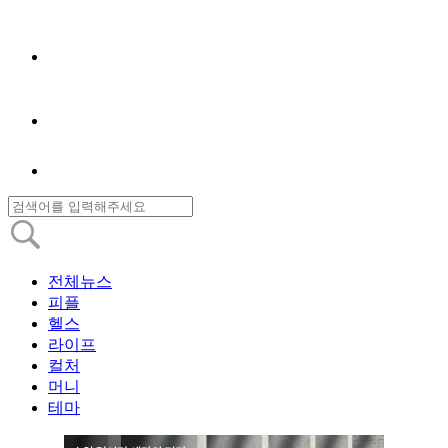
전체뉴스
피플
헬스
라이프
컬처
머니
테마