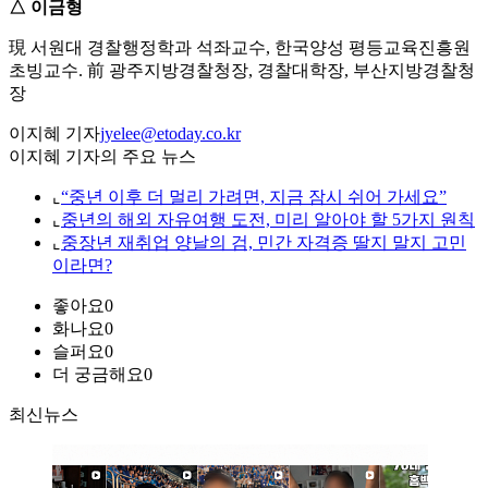
△ 이금형
現 서원대 경찰행정학과 석좌교수, 한국양성 평등교육진흥원
초빙교수. 前 광주지방경찰청장, 경찰대학장, 부산지방경찰청
장
이지혜 기자
jyelee@etoday.co.kr
이지혜 기자의 주요 뉴스
⌞
“중년 이후 더 멀리 가려면, 지금 잠시 쉬어 가세요”
⌞
중년의 해외 자유여행 도전, 미리 알아야 할 5가지 원칙
⌞
중장년 재취업 양날의 검, 민간 자격증 딸지 말지 고민
이라면?
좋아요
0
화나요
0
슬퍼요
0
더 궁금해요
0
최신뉴스