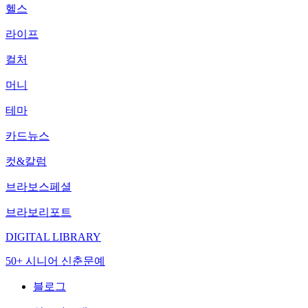
헬스
라이프
컬처
머니
테마
카드뉴스
컷&칼럼
브라보스페셜
브라보리포트
DIGITAL LIBRARY
50+ 시니어 신춘문예
블로그