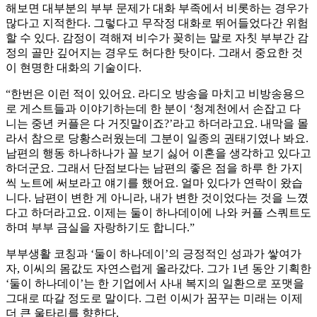
해보면 대부분의 부부 문제가 대화 부족에서 비롯하는 경우가
많다고 지적한다. 그렇다고 무작정 대화로 뛰어들었다간 위험
할 수 있다. 감정이 격해져 비수가 꽂히는 말로 자칫 부부간 감
정의 골만 깊어지는 경우도 허다한 탓이다. 그래서 중요한 것
이 현명한 대화의 기술이다.
“한번은 이런 적이 있어요. 라디오 방송을 마치고 비방송용으
로 게스트들과 이야기하는데 한 분이 ‘청계천에서 손잡고 다
니는 중년 커플은 다 거짓말이죠?’라고 하더라고요. 내막을 몰
라서 참으로 당황스러웠는데 그분이 일종의 권태기였나 봐요.
남편의 행동 하나하나가 꼴 보기 싫어 이혼을 생각하고 있다고
하더군요. 그래서 단점보다는 남편의 좋은 점을 하루 한 가지
씩 노트에 써보라고 얘기를 했어요. 얼마 있다가 연락이 왔습
니다. 남편이 변한 게 아니라, 내가 변한 것이었다는 것을 느꼈
다고 하더라고요. 이제는 둘이 하나데이에 나와 커플 스쿼트도
하며 부부 금실을 자랑하기도 합니다.”
부부생활 코칭과 ‘둘이 하나데이’의 긍정적인 성과가 쌓여가
자, 이씨의 몸값도 자연스럽게 올라갔다. 그가 1년 동안 기획한
‘둘이 하나데이’는 한 기업에서 사내 복지의 일환으로 포맷을
그대로 따갈 정도로 말이다. 그런 이씨가 꿈꾸는 미래는 이제
더 큰 울타리를 향한다.