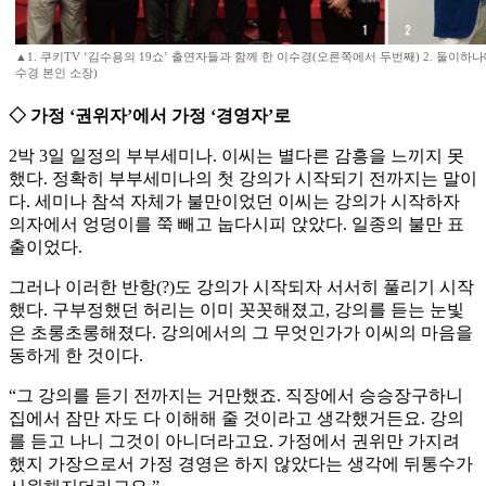
▲1. 쿠키TV ‘김수용의 19쇼’ 출연자들과 함께 한 이수경(오른쪽에서 두번째) 2. 둘이하
수경 본인 소장)
◇ 가정 ‘권위자’에서 가정 ‘경영자’로
2박 3일 일정의 부부세미나. 이씨는 별다른 감흥을 느끼지 못
했다. 정확히 부부세미나의 첫 강의가 시작되기 전까지는 말이
다. 세미나 참석 자체가 불만이었던 이씨는 강의가 시작하자
의자에서 엉덩이를 쭉 빼고 눕다시피 앉았다. 일종의 불만 표
출이었다.
그러나 이러한 반항(?)도 강의가 시작되자 서서히 풀리기 시작
했다. 구부정했던 허리는 이미 꼿꼿해졌고, 강의를 듣는 눈빛
은 초롱초롱해졌다. 강의에서의 그 무엇인가가 이씨의 마음을
동하게 한 것이다.
“그 강의를 듣기 전까지는 거만했죠. 직장에서 승승장구하니
집에서 잠만 자도 다 이해해 줄 것이라고 생각했거든요. 강의
를 듣고 나니 그것이 아니더라고요. 가정에서 권위만 가지려
했지 가장으로서 가정 경영은 하지 않았다는 생각에 뒤통수가