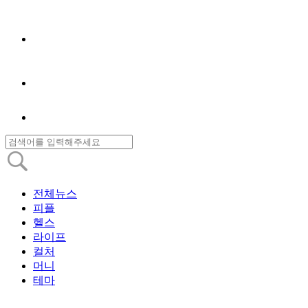
전체뉴스
피플
헬스
라이프
컬처
머니
테마