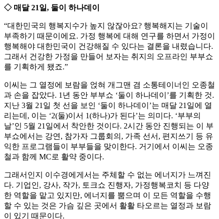
◇ 매달 21일, 둘이 하나데이
“대한민국의 행복지수가 높지 않잖아요? 행복해지는 기술이
부족하기 때문이에요. 가정 행복에 대해 연구를 하면서 가정이
행복해야 대한민국이 건강해질 수 있다는 결론을 내렸습니다.
그래서 건강한 가정을 만들어 보자는 취지의 오프라인 부부쇼
를 기획하게 됐죠.”
이씨는 그 열정에 보람을 얹혀 개그맨 겸 소통테이너인 오종철
과 손을 잡았다. 1년 동안 부부쇼 ‘둘이 하나데이’를 기획한 것.
지난 3월 21일 첫 선을 보인 ‘둘이 하나데이’는 매달 21일에 열
리는데, 이는 ‘2(둘)이서 1(하나)가 된다’는 의미다. ‘부부의
날’인 5월 21일에서 착안한 것이다. 2시간 동안 진행되는 이 부
부쇼에서는 강연, 참가자 그룹회의, 가족 선서, 편지쓰기 등 유
익한 프로그램들이 부부들을 맞이한다. 거기에서 이씨는 오종
철과 함께 MC로 활약 중이다.
그래서인지 이수경에게서는 주체할 수 없는 에너지가 느껴진
다. 기업인, 강사, 작가, 토크쇼 진행자, 가정행복코치 등 다양
한 역할을 맡고 있지만, 에너지를 뿜으며 이 모든 역할을 수행
할 수 있는 것은 가슴 깊은 곳에서 활활 타오르는 열정과 보람
이 있기 때문이다.