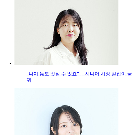
“나이 듦도 멋질 수 있죠”… 시니어 시장 길잡이 꿈
꿔