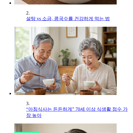
2.
설탕 vs 소금, 콩국수를 건강하게 먹는 법
3.
“아침식사는 든든하게” 70세 이상 식생활 점수 가
장 높아