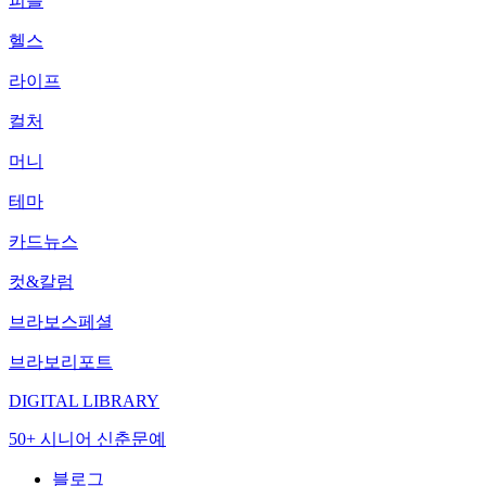
피플
헬스
라이프
컬처
머니
테마
카드뉴스
컷&칼럼
브라보스페셜
브라보리포트
DIGITAL LIBRARY
50+ 시니어 신춘문예
블로그