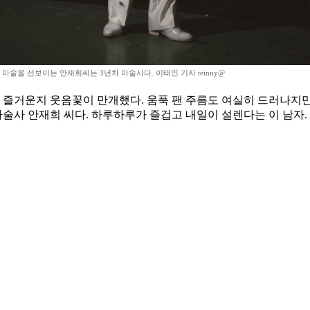
마술을 선보이는 안재희씨는 3년차 마술사다. 이태인 기자 teinny@
리 즐거운지 웃음꽃이 만개했다. 움푹 팬 주름도 여실히 드러나지만
마술사 안재희 씨다. 하루하루가 즐겁고 내일이 설렌다는 이 남자