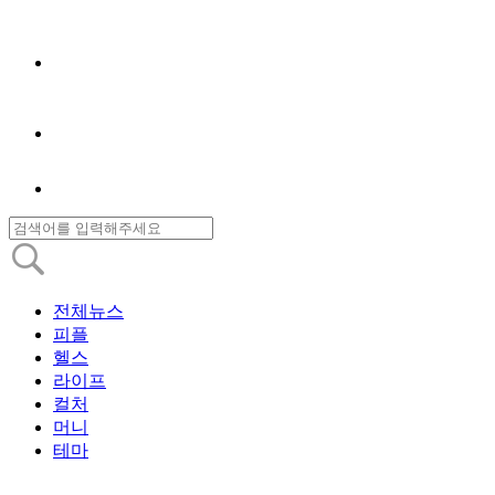
전체뉴스
피플
헬스
라이프
컬처
머니
테마