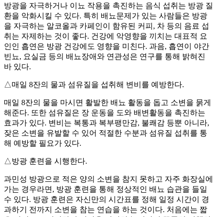
방광을 자극하거나 이뇨 작용을 촉진하는 음식 섭취는 방광 질
환을 악화시킬 수 있다. 특히 배뇨문제가 있는 사람들은 방광
을 자극하는 알코올과 카페인이 함유된 커피, 차 등의 음료 섭
취는 자제하는 것이 좋다. 건강에 악영향을 끼치는 대표적 요
인인 흡연은 방광 건강에도 영향을 미친다. 과음, 흡연이 야간
빈뇨, 요실금 등의 배뇨장애와 연관성은 연구를 통해 밝혀진
바 있다.
△매일 8잔의 물과 섬유질을 섭취해 변비를 예방한다.
매일 8잔의 물을 마시면 활발한 배뇨 활동을 돕고 소변을 묽게
해준다. 또한 섬유질은 장 운동을 도와 배변활동을 촉진하는
효과가 있다. 변비는 복통과 복부팽만감, 불쾌감 등뿐 아니라,
잦은 소변을 유발할 수 있어 적절한 수분과 섬유질 섭취를 통
해 예방할 필요가 있다.
△방광 훈련을 시행한다.
과민성 방광으로 적은 양의 소변을 참지 못하고 자주 화장실에
가는 경우라면, 방광 훈련을 통해 정상적인 배뇨 습관을 들일
수 있다. 방광 훈련은 자신만의 시간표를 정해 일정 시간이 경
과하기 전까지 소변을 참는 연습을 하는 것이다. 처음에는 짧