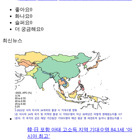
좋아요
0
화나요
0
슬퍼요
0
더 궁금해요
0
최신뉴스
韓·日 포함 아태 고소득 지역 기대수명 84.1세 ‘아
시아 최고’