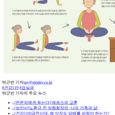
박근빈 기자
ray@etoday.co.kr
#건강119
#요실금
박근빈 기자의 주요 뉴스
⌞
[전문의에게 듣는다] 메르스의 교훈
⌞
[브만사]노환규 전 의협회장의 ‘나의 가족과 삶’
⌞
[건강119]금연시대, 왜 아직도 담배를 피워야 하는가?