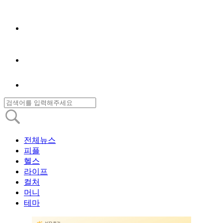
전체뉴스
피플
헬스
라이프
컬처
머니
테마