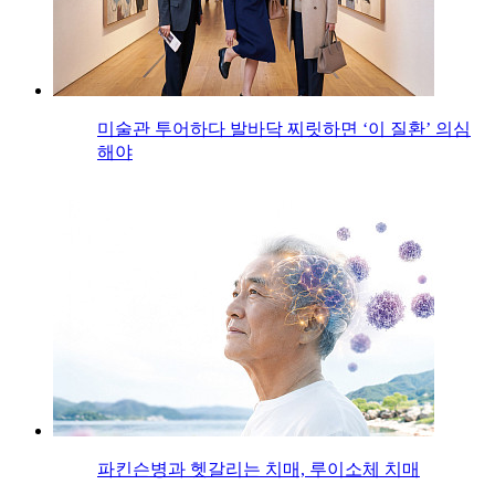
미술관 투어하다 발바닥 찌릿하면 ‘이 질환’ 의심
해야
파킨슨병과 헷갈리는 치매, 루이소체 치매