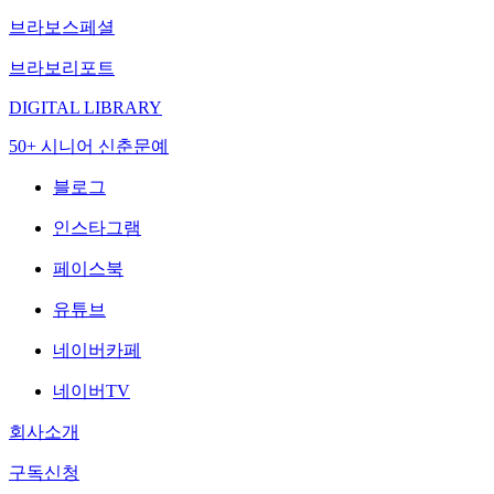
브라보스페셜
브라보리포트
DIGITAL LIBRARY
50+ 시니어 신춘문예
블로그
인스타그램
페이스북
유튜브
네이버카페
네이버TV
회사소개
구독신청