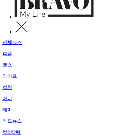
전체뉴스
피플
헬스
라이프
컬처
머니
테마
카드뉴스
컷&칼럼