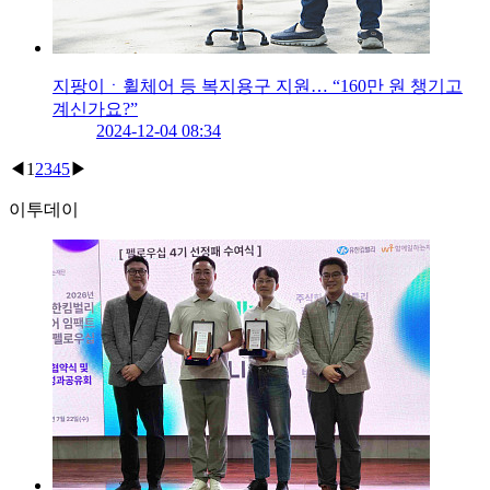
지팡이ㆍ휠체어 등 복지용구 지원… “160만 원 챙기고
계신가요?”
2024-12-04 08:34
◀
1
2
3
4
5
▶
이투데이