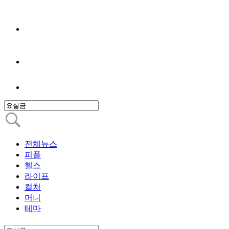
전체뉴스
피플
헬스
라이프
컬처
머니
테마