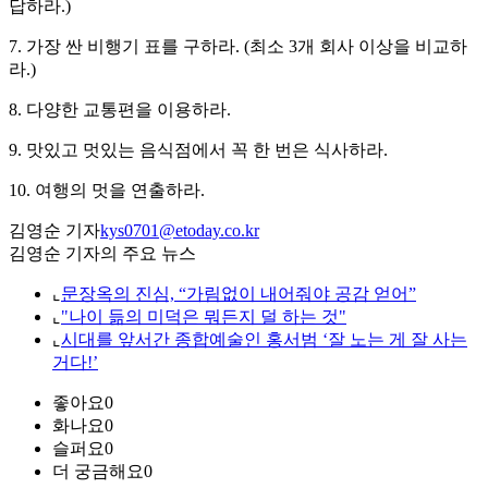
답하라.)
7. 가장 싼 비행기 표를 구하라. (최소 3개 회사 이상을 비교하
라.)
8. 다양한 교통편을 이용하라.
9. 맛있고 멋있는 음식점에서 꼭 한 번은 식사하라.
10. 여행의 멋을 연출하라.
김영순 기자
kys0701@etoday.co.kr
김영순 기자의 주요 뉴스
⌞
문장옥의 진심, “가림없이 내어줘야 공감 얻어”
⌞
"나이 듦의 미덕은 뭐든지 덜 하는 것"
⌞
시대를 앞서간 종합예술인 홍서범 ‘잘 노는 게 잘 사는
거다!’
좋아요
0
화나요
0
슬퍼요
0
더 궁금해요
0