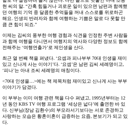
말로 다 설명하려 들지 않는다. 다만 끝으로 덧붙인 아내 조동
현 씨의 말. “간혹 힘들거나 괴로운 일이 있으면 남편과 함께했
던 여행의 기억 중 달콤한 추억들을 꺼내 스스로를 위로하곤
해요. 인생의 반려자와 함께 여행하는 기쁨은 말로 다 못할 만
큼 큰 힘이 되죠.”
이제는 김씨의 풍부한 여행 경험과 식견을 인정한 주변 사람들
과 함께 여행을 다니면서 여행지의 역사와 다양한 정보도 함께
전해주는 ‘여행연출가’로 제인생을 산다.
최근 열 번째 책을 펴냈다. ‘요셉과 피나부부 70대 인생을 재미
있고 신나게 사는 이야기’다. ‘요셉’은 남편 김씨 세례명이고,
‘피나’는 아내 조씨 세례명의 애칭이다.
<70대 인생을…>에는 책 제목처럼 재미있고 신나게 사는 부부
이야기가 담겼다.
이 부부는 이미 여행 관련 책을 다수 펴냈고, 1995년부터는 12
년 동안 KBS TV 여행 프로그램 ‘세상은 넓다’에 출연한 바 있
다. 신부님(장남 김환수)의 부모라서기보다는 서로 존경하고
사랑하는 모습은 황혼이혼이 급증하는 요즘, 본보기가 되고 있
다.