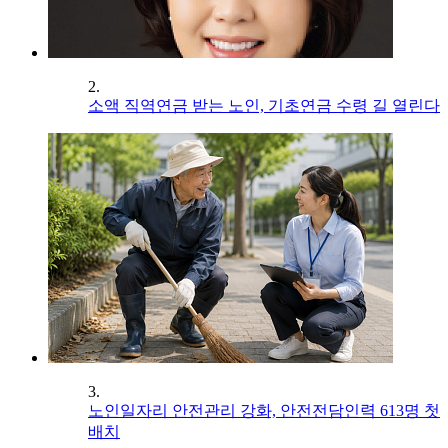
2.
소액 직역연금 받는 노인, 기초연금 수령 길 열린다
3.
노인일자리 안전관리 강화, 안전전담인력 613명 첫
배치