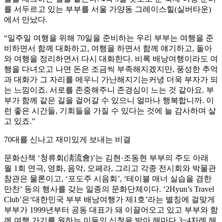
를 서두르고 있는 부부를 서울 가양동 그레이스힐(실버타운)
에서 만났다.
“일주일 여행을 위해 70일을 준비하는 우리 부부는 여행을 준
비하면서 함께 대화하고, 여행을 하면서 함께 얘기하고, 돌아
와 여행을 정리하면서 다시 대화한다. 비록 배낭여행이라도 여
행을 다녀오고 나면 돈은 조금씩 부족해지겠지만, 풍성한 추억
과 대화가 그 자리를 메우니 가난해지기는커녕 더욱 부자가 되
는 느낌이죠. 서로를 존중해주니 존경심이 느는 것 같아요. 부
부가 함께 같은 길을 걸어갈 수 있으니 얼마나 행복합니까. 이
런 좋은 시간들, 기회들을 가질 수 있다는 것에 늘 감사하며 살
고 있죠.”
70대를 신나고 재미있게 보내는 비결
문화산책 ‘청류회(淸流會)’는 김현·조동현 부부의 주도 아래
월 1회 연극, 영화, 음악, 오페라, 그리고 각종 전시회와 박물관
참관은 물론이고, ‘포도주 시음회’, ‘테이블 매너 실습을 겸한
만찬’ 등의 행사를 갖는 일종의 문화단체이다. ‘2Hyun’s Travel
Club’은‘대한민국 부부 배낭여행가 제1호’라는 별칭에 걸맞게
부부가 1999년부터 공동 대표가 돼 이끌어오고 있고 부부와 함
께 여행 가기를 원하는 이들의 신청을 받아 해마다 3~4차례 해