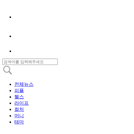
전체뉴스
피플
헬스
라이프
컬처
머니
테마