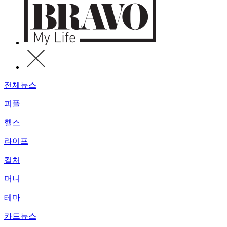
전체뉴스
피플
헬스
라이프
컬처
머니
테마
카드뉴스