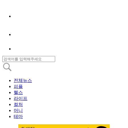
전체뉴스
피플
헬스
라이프
컬처
머니
테마