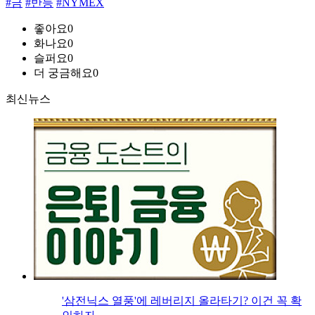
#금
#반등
#NYMEX
좋아요
0
화나요
0
슬퍼요
0
더 궁금해요
0
최신뉴스
'삼전닉스 열풍'에 레버리지 올라타기? 이건 꼭 확