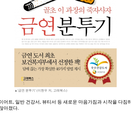
▲'금연 분투기' (이현우 저, 고래북스)
어트, 일반 건강서, 뷰티서 등 새로운 마음가짐과 시작을 다짐하려
많아졌다.