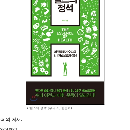
▲'헬스의 정석' (수피 저, 한문화)
피의 저서.