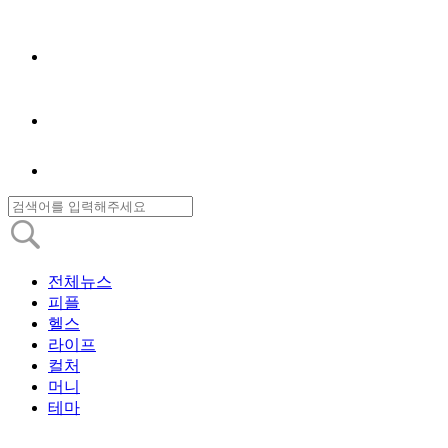
전체뉴스
피플
헬스
라이프
컬처
머니
테마