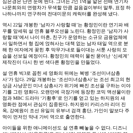
심은경은 단연 눈에 띈다. 그녀는 2인 1역을 맡은 선배 연기자
나문희와의 연령차가 무색할 만큼 걸음걸이부터 말투, 표정 하
나하나까지 연구하며 전대미문의 캐릭터를 완성해 냈다.
역시 22일 개봉한 ‘남자가 사랑할 때’는 황정민이란 연기파 배
우를 앞세워 설 연휴 블루오션을 노린다. 황정민은 ‘남자가 사
랑할 때’에서 나이 마흔, 친구가 운영하는 소규모 금융업체에
서 일하면서 형 집에 얹혀사는 대책 없는 남자 태일 역으로 분
해 한 여자에게 꽂힌 후 막무가내로 들이대는 서툰 사랑의 모
습을 선보일 예정이다. 황정민의 매력이 물씬 묻어난 ‘신세계’
제작진이 다시 한 번 색다른 황정민을 만들었다.
설 연휴 빅3로 꼽힌 세 영화의 뒤에는 복병 ‘조선미녀삼총
사’가 있다. 29일 개봉하는 ‘조선미녀삼총사’는 조선 최고의 현
상금 사냥꾼인 미녀 삼총사가 위기에 빠진 조선을 구하는 이야
기를 그린 영화다. 오랜만에 극장가에 등장한 코믹 액션물이란
점과 MBC 드라마 ‘기황후’로 인기를 얻고 있는 하지원의 새
영화란 점에서 관심이 집중된다. 하지원이 카리스마 리더 진
옥, 강예원이 조선 유일의 유부녀 검객 홍단, 가인이 말보다 주
먹이 먼저인 막내 가비 역으로 출연한다.
아이들을 위한 애니메이션도 설 연휴 빼놓을 수 없다. 디즈니