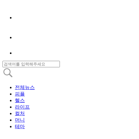
전체뉴스
피플
헬스
라이프
컬처
머니
테마