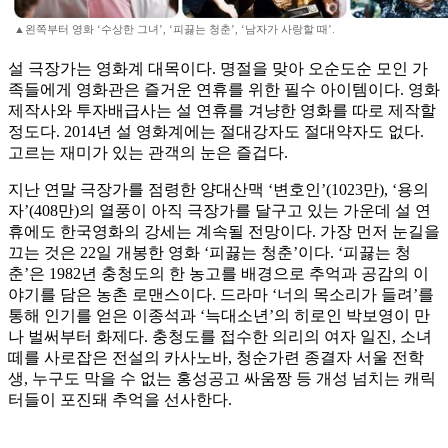
▲왼쪽부터 영화 ‘수상한 그녀’, ‘피끓는 청춘’, ‘남자가 사랑할 때’.
설 극장가는 영화계 대목이다. 명절을 맞아 오순도순 모인 가
족들에게 영화관은 즐거운 연휴를 위한 필수 아이템이다. 영화
제작사와 투자배급사는 설 연휴를 겨냥한 영화를 따로 제작할
정도다. 2014년 설 영화계에는 절대강자도 절대약자도 없다.
고르는 재미가 있는 관객의 눈은 즐겁다.
지난 연말 극장가를 점령한 양대산맥 ‘변호인’(1023만), ‘용의
자’(408만)의 열풍이 아직 극장가를 달구고 있는 가운데 설 연
휴에도 한국영화의 강세는 계속될 전망이다. 가장 먼저 눈길을
끄는 것은 22일 개봉한 영화 ‘피끓는 청춘’이다. ‘피끓는 청
춘’은 1982년 충청도의 한 농고를 배경으로 추억과 공감의 이
야기를 담은 농촌 로맨스이다. 드라마 ‘너의 목소리가 들려’를
통해 인기를 얻은 이종석과 ‘늑대소년’의 히로인 박보영이 만
나 벌써부터 화제다. 충청도를 접수한 의리의 여자 일진, 소녀
떼를 사로잡은 전설의 카사노바, 청순가련 종결자 서울 전학
생, 누구도 막을 수 없는 홍성공고 싸움짱 등 개성 넘치는 캐릭
터들이 포진돼 추억을 선사한다.