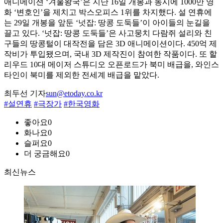
애니메이션 ‘겨울왕국’은 지난 16일 개봉과 동시에 1000만 영
화 ‘변호인’을 제치고 박스오피스 1위를 차지했다. 설 연휴에
는 29일 개봉을 앞둔 ‘넛잡: 땅콩 도둑들’이 아이들의 눈길을
끌고 있다. ‘넛잡: 땅콩 도둑들’은 사고뭉치 다람쥐 설리와 친
구들의 땅콩털이 대작전을 담은 3D 애니메이션이다. 450억 제
작비가 투입됐으며, 국내 3D 제작진이 참여한 작품이다. 또 할
리우드 10대 메이저 스튜디오 오픈로드가 북미 배급을, 와인스
타인이 북미를 제외한 전세계 배급을 맡았다.
최두선 기자
sun@etoday.co.kr
#설연휴
#극장가
#한국영화
좋아요
0
화나요
0
슬퍼요
0
더 궁금해요
0
최신뉴스