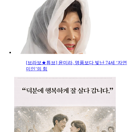
[브라보★튜브] 윤미라, 명품보다 빛난 74세 ‘자연
미인’의 힘