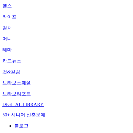
헬스
라이프
컬처
머니
테마
카드뉴스
컷&칼럼
브라보스페셜
브라보리포트
DIGITAL LIBRARY
50+ 시니어 신춘문예
블로그