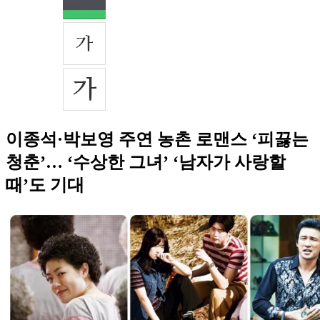
이종석·박보영 주연 농촌 로맨스 ‘피끓는
청춘’… ‘수상한 그녀’ ‘남자가 사랑할
때’도 기대