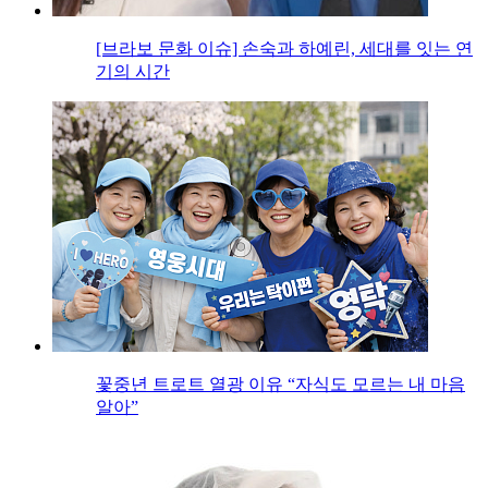
[브라보 문화 이슈] 손숙과 하예린, 세대를 잇는 연
기의 시간
꽃중년 트로트 열광 이유 “자식도 모르는 내 마음
알아”