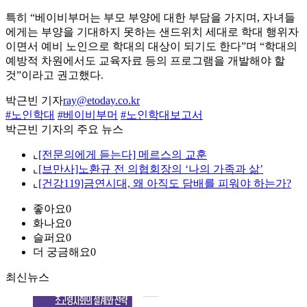
특히 “베이비부머는 부모 부양에 대한 부담을 가지며, 자녀들
에게는 부양을 기대하지 못하는 샌드위치 세대로 학대 행위자
이면서 예비 노인으로 학대의 대상이 되기도 한다”며 “학대의
예방적 차원에서도 교육자료 등의 프로그램을 개발해야 할
것”이라고 권고했다.
박근빈 기자
ray@etoday.co.kr
#노인학대
#베이비부머
#노인학대보고서
박근빈 기자의 주요 뉴스
⌞
[전문의에게 듣는다] 메르스의 교훈
⌞
[브만사]노환규 전 의협회장의 ‘나의 가족과 삶’
⌞
[건강119]금연시대, 왜 아직도 담배를 피워야 하는가?
좋아요
0
화나요
0
슬퍼요
0
더 궁금해요
0
최신뉴스