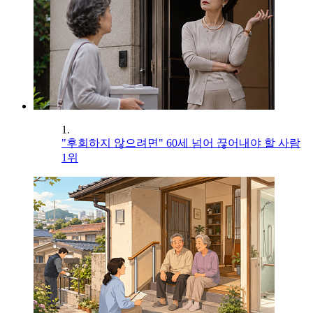
1.
"후회하지 않으려면" 60세 넘어 끊어내야 할 사람
1위