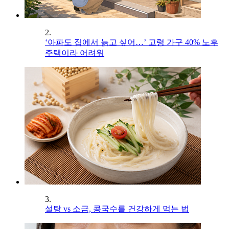
2.
‘아파도 집에서 늙고 싶어…’ 고령 가구 40% 노후
주택이라 어려워
3.
설탕 vs 소금, 콩국수를 건강하게 먹는 법