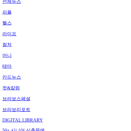
전체뉴스
피플
헬스
라이프
컬처
머니
테마
카드뉴스
컷&칼럼
브라보스페셜
브라보리포트
DIGITAL LIBRARY
50+ 시니어 신춘문예