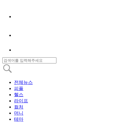
전체뉴스
피플
헬스
라이프
컬처
머니
테마