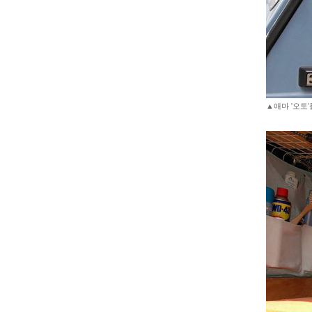
▲애마 '오토