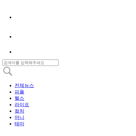
전체뉴스
피플
헬스
라이프
컬처
머니
테마