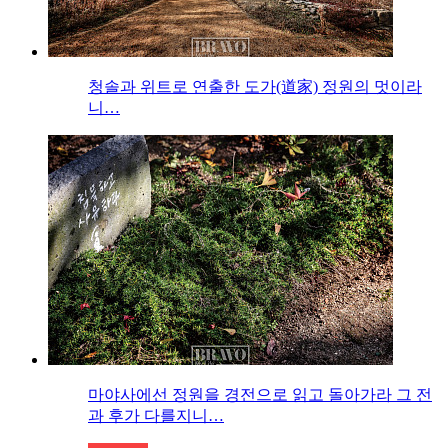
청솔과 위트로 연출한 도가(道家) 정원의 멋이라
니…
마야사에선 정원을 경전으로 읽고 돌아가라 그 전
과 후가 다를지니…