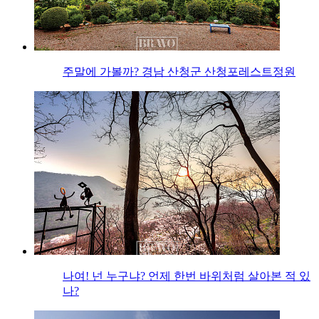
주말에 가볼까? 경남 산청군 산청포레스트정원
나여! 넌 누구냐? 언제 한번 바위처럼 살아본 적 있
나?