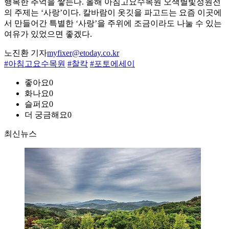
행복한 추억을 쌓는다. 올해 아침고요수목원 오색별빛정원전
의 주제는 ‘사랑’이다. 칼바람이 옷깃을 파고드는 요즘 이곳에
서 만들어간 특별한 ‘사랑’을 주위에 조금이라도 나눌 수 있는
여유가 있었으면 좋겠다.
노진환 기자
myfixer@etoday.co.kr
#아침고요수목원
#찰칵
#포토에세이
좋아요
0
화나요
0
슬퍼요
0
더 궁금해요
0
최신뉴스