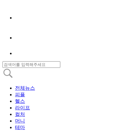
전체뉴스
피플
헬스
라이프
컬처
머니
테마