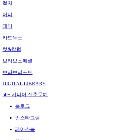
컬처
머니
테마
카드뉴스
컷&칼럼
브라보스페셜
브라보리포트
DIGITAL LIBRARY
50+ 시니어 신춘문예
블로그
인스타그램
페이스북