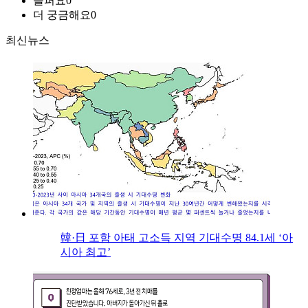
슬퍼요
0
더 궁금해요
0
최신뉴스
韓·日 포함 아태 고소득 지역 기대수명 84.1세 ‘아
시아 최고’