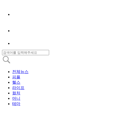
전체뉴스
피플
헬스
라이프
컬처
머니
테마