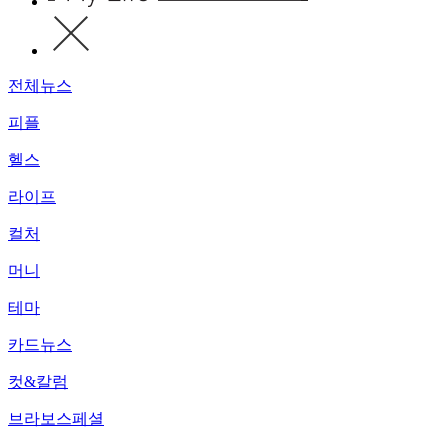
전체뉴스
피플
헬스
라이프
컬처
머니
테마
카드뉴스
컷&칼럼
브라보스페셜