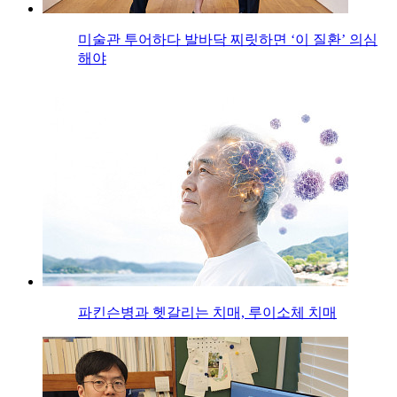
미술관 투어하다 발바닥 찌릿하면 ‘이 질환’ 의심
해야
파킨슨병과 헷갈리는 치매, 루이소체 치매