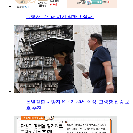
고령자 “73.6세까지 일하고 싶다”
온열질환 사망자 62%가 80세 이상, 고령층 집중 보
호 추진