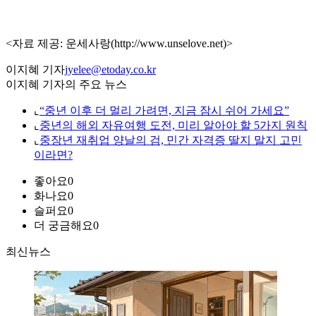
<자료 제공: 운세사랑(http://www.unselove.net)>
이지혜 기자
jyelee@etoday.co.kr
이지혜 기자의 주요 뉴스
⌞
“중년 이후 더 멀리 가려면, 지금 잠시 쉬어 가세요”
⌞
중년의 해외 자유여행 도전, 미리 알아야 할 5가지 원칙
⌞
중장년 재취업 양날의 검, 민간 자격증 딸지 말지 고민
이라면?
좋아요
0
화나요
0
슬퍼요
0
더 궁금해요
0
최신뉴스