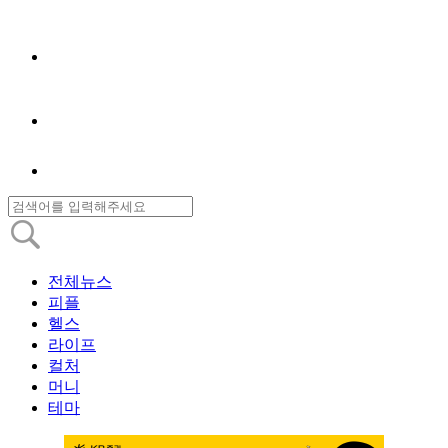
전체뉴스
피플
헬스
라이프
컬처
머니
테마