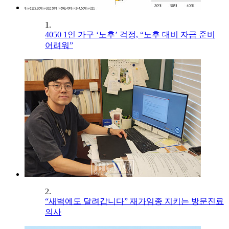
1.
4050 1인 가구 ‘노후’ 걱정, “노후 대비 자금 준비
어려워”
2.
“새벽에도 달려갑니다” 재가임종 지키는 방문진료
의사